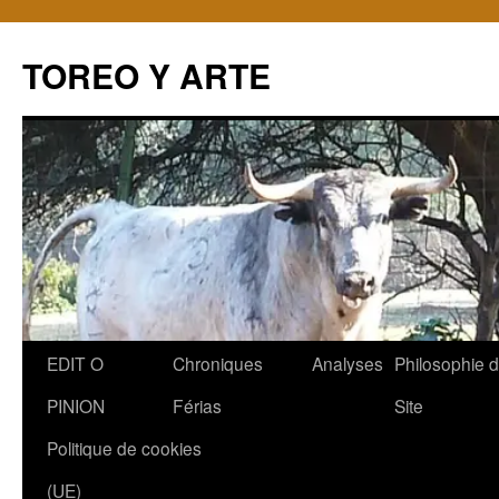
TOREO Y ARTE
Aller
EDIT O
Chroniques
Analyses
Philosophie 
au
PINION
Férias
Site
contenu
Politique de cookies
(UE)