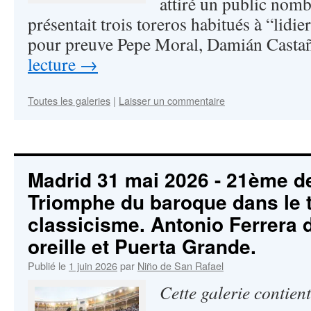
attiré un public nomb
présentait trois toreros habitués à “lidie
pour preuve Pepe Moral, Damián Cast
lecture
→
Toutes les galeries
|
Laisser un commentaire
Madrid 31 mai 2026 - 21ème de
Triomphe du baroque dans le 
classicisme. Antonio Ferrera 
oreille et Puerta Grande.
Publié le
1 juin 2026
par
Niño de San Rafael
Cette galerie contien