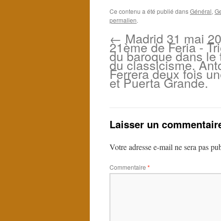
Ce contenu a été publié dans
Général
,
Ge
permalien
.
←
Madrid 31 mai 20
21ème de Feria - T
du baroque dans le
du classicisme. Ant
Ferrera deux fois un
et Puerta Grande.
Laisser un commentair
Votre adresse e-mail ne sera pas pub
Commentaire
*