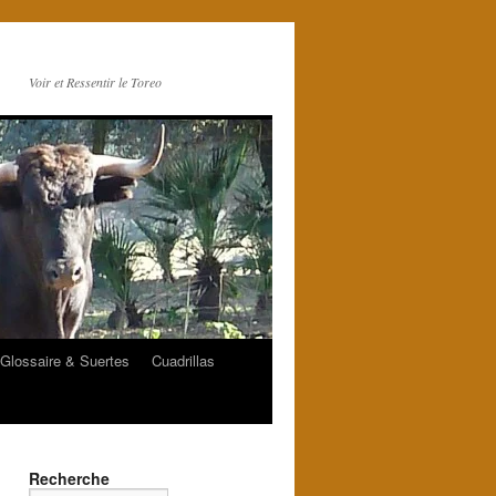
Voir et Ressentir le Toreo
Glossaire & Suertes
Cuadrillas
Recherche