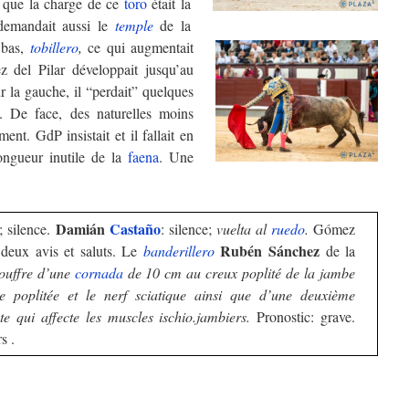
e que la charge de ce
toro
était la
demandait aussi le
temple
de la
 bas,
tobillero
,
ce qui augmentait
del Pilar développait jusqu’au
r la gauche, il “perdait” quelques
. De face, des naturelles moins
ent. GdP insistait et il fallait en
longueur inutile de la
faena
. Une
Damián
Castaño
; silence.
: silence;
vuelta al
ruedo
.
Gómez
Rubén Sánchez
; deux avis et saluts. Le
banderillero
de la
ouffre d’une
cornada
de 10 cm au creux poplité de la jambe
re poplitée et le nerf sciatique ainsi que d’une deuxième
e qui affecte les muscles ischio.jambiers.
Pronostic: grave.
s .