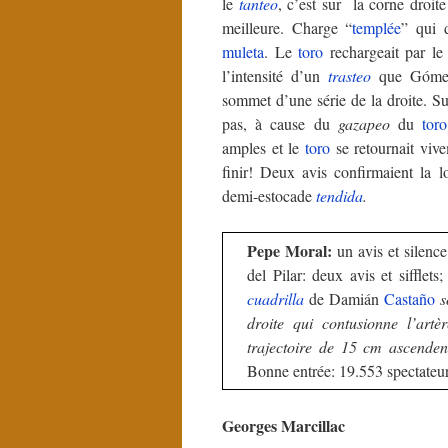
le
tanteo
, c’est sur la corne droit
meilleure. Charge “
templée
” qui 
muleta
.
Le
toro
rechargeait par le
l’intensité d’un
trasteo
que Gómez 
sommet d’une série de la droite. Su
pas, à cause du
gazapeo
du
toro
amples et le
toro
se retournait vivem
finir! Deux avis confirmaient la 
demi-estocade
tendida
.
Pepe Moral:
un avis et silence
del Pilar: deux avis et sifflets
cuadrilla
de Damián
Castaño
s
droite qui contusionne l’artè
trajectoire de 15 cm ascendent
Bonne entrée: 19.553 spectateur
Georges Marcillac