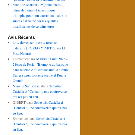
Mont-de-Marsan - 25 juillet 2026 -
5ème de Feria – Daniel Luque
triomphe pour son encerrona mais son
succès est freiné par les qualités
insuffisantes de certains toros.
Avis Récents
Le « derechazo » est « toreo al
natural » | TOREO Y ARTE
dans
El
Pase Natural
Emmanuel
dans
Madrid 31 mai 2026 -
21ème de Feria - Triomphe du baroque
dans le temple du classicisme. Antonio
Ferrera deux fois une oreille et Puerta
Grande.
Niño de San Rafael
dans
Sebastián
Castella et "Cantaor", une controverse
qui n'a pas eu lieu.
GIBERT
dans
Sebastián Castella et
"Cantaor", une controverse qui n'a pas
eu lieu.
Emmanuel
dans
Sebastián Castella et
"Cantaor", une controverse qui n'a pas
eu lieu.