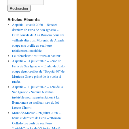
Articles Récents
Azpeitia 1er août 2026 – 3ème et
dernière de Feria de San Ignacio –
Dure corrida de Ana Romero pour des
vaillants diestros. Morenito de Aranda
coupe une oreille au seul toro
relativement maniable
Le "derechazo" est "toreo al natural"
Azpeitia – 31 juillet 2026 – 2ème de
Feria de San Ignacio – Emilio de Justo
coupe deux oreilles de “Bogotá-40” de
Murteira Grave primé de la vuelta al
ruedo.
Azpeitia – 30 juillet 2026 – 1ère de la
San Ignacio - Samuel Navalón
irrésisble pour sa présentation à La
Bombonera au meilleur toro du lot
Loreto Charro.
Mont-de-Marsan - 26 juillet 2026 –
6ème et dernière de Feria – “Román”
Collado tire parti du seul toro
“potable” du lot de Victorino Martín.