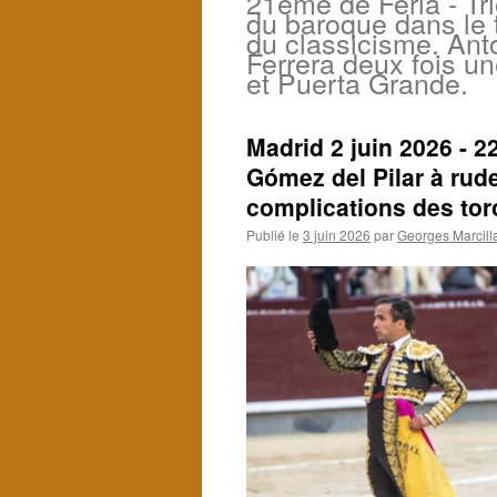
21ème de Feria - T
du baroque dans le
du classicisme. Ant
Ferrera deux fois un
et Puerta Grande.
Madrid 2 juin 2026 - 
Gómez del Pilar à rud
complications des tor
Publié le
3 juin 2026
par
Georges Marcill