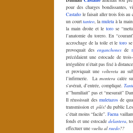
pour des charges bondissantes, vi
Castaño
le faisait aller trois fois 
un court
tanteo
, la
muleta
à la main
la main droite et le
toro
se “mettai
l’anatomie du torero. En “courant
accrochage de la toile et le
toro
se 
provoquait des
enganchones
de
précédaient une estocade de troi
irrégulière n’était pas fixé à distan
et proviquait une
voltereta
au sub
l’infirmerie. La
montera
calée su
s’avérait, d’entrée, compliqué.
Tant
n’”humiliait” pas et “mesurait” Dam
Il réussissait des
muletazos
de qual
transmission et
¡olés!
du public Les
c’était moins “facile”.
Faena
vaillan
fonds et une estocade
delantera
, t
effectuer une
vuelta al
ruedo
??