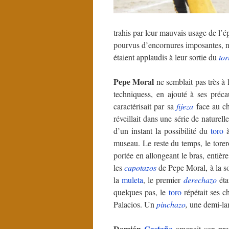
trahis par leur mauvais usage de l’é
pourvus d’encornures imposantes, n
étaient applaudis à leur sortie du
tor
Pepe Moral
ne semblait pas très à l
techniquess, en ajouté à ses précau
caractérisait par sa
fijeza
face au ch
réveillait dans une série de naturell
d’un instant la possibilité du
toro
à
museau. Le reste du temps, le torero
portée en allongeant le bras, entièr
les
capotazos
de Pepe Moral, à la so
la
muleta
, le premier
derechazo
éta
quelques pas, le
toro
répétait ses c
Palacios. Un
pinchazo
,
une demi-l
Damián
Castaño
amenait son pr