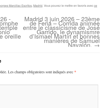
orges Marcillac Escritos
,
Madrid
. Vous pouvez le mettre en favoris avec
ce
26 -
Madrid 3 juin 2026 – 23ème
riomphe
de Feria – Corrida animée
 temple
entre le classicisme de José
onio
Garrido, le dynamismre
e oreille
d’Ismael Martín et bonnes
manières de Samuel
Navalón.
→
e
*
liée.
Les champs obligatoires sont indiqués avec