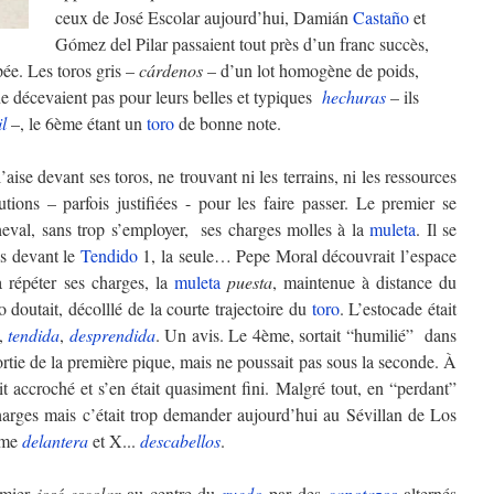
ceux de José Escolar aujourd’hui, Damián
Castaño
et
Gómez del Pilar passaient tout près d’un franc succès,
pée. Les toros gris –
cárdenos
– d’un lot homogène de poids,
e décevaient pas pour leurs belles et typiques
hechuras
– ils
il
–, le 6ème étant un
toro
de bonne note.
’aise devant ses toros, ne trouvant ni les terrains, ni les ressources
tions – parfois justifiées - pour les faire passer. Le premier se
eval, sans trop s’employer, ses charges molles à la
muleta
. Il se
es devant le
Tendido
1, la seule… Pepe Moral découvrait l’espace
 répéter ses charges, la
muleta
puesta
, maintenue à distance du
 doutait, décolllé de la courte trajectoire du
toro
. L’estocade était
e,
tendida
,
desprendida
. Un avis. Le 4ème, sortait “humilié” dans
rtie de la première pique, mais ne poussait pas sous la seconde. À
it accroché et s’en était quasiment fini. Malgré tout, en “perdant”
harges mais c’était trop demander aujourd’hui au Sévillan de Los
ame
delantera
et X...
descabellos
.
emier
josé-escolar
au centre du
ruedo
par des
capotazos
alternés