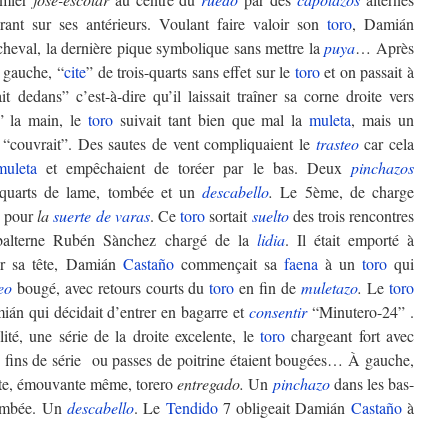
rant sur ses antérieurs. Voulant faire valoir son
toro
, Damián
au cheval, la dernière pique symbolique sans mettre la
puya
… Après
 gauche, “
cite
” de trois-quarts sans effet sur le
toro
et on passait à
t dedans” c’est-à-dire qu’il laissait traîner sa corne droite vers
” la main, le
toro
suivait tant bien que mal la
muleta
, mais un
“couvrait”. Des sautes de vent compliquaient le
trasteo
car cela
muleta
et empêchaient de toréer par le bas. Deux
pinchazos
s-quarts de lame, tombée et un
descabello
.
Le 5ème, de charge
ce pour
la
suerte de varas
. Ce
toro
sortait
suelto
des trois rencontres
alterne Rubén Sànchez chargé de la
lidia
. Il était emporté à
r sa tête, Damián
Castaño
commençait sa
faena
à un
toro
qui
eo
bougé, avec retours courts du
toro
en fin de
muletazo
.
Le
toro
ián qui décidait d’entrer en bagarre et
consentir
“Minutero-24” .
ité, une série de la droite excelente, le
toro
chargeant fort avec
 fins de série ou passes de poitrine étaient bougées… À gauche,
te, émouvante même, torero
entregado.
Un
pinchazo
dans les bas-
ombée. Un
descabello
. Le
Tendido
7 obligeait Damián
Castaño
à