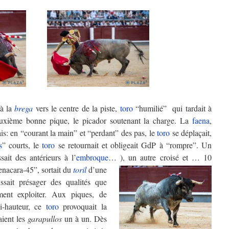
 à la
brega
vers le centre de la piste,
toro
“humilié” qui tardait à
euxième bonne pique, le picador soutenant la charge. La
faena
,
vais: en “courant la main” et “perdant” des pas, le
toro
se déplaçait,
s
” courts, le
toro
se retournait et obligeait GdP à “rompre”. Un
sait des antérieurs à l’
embroque
… ), un autre croisé et … 10
acara-45”, sortait du
toril
d’une
issait présager des qualités que
ment exploiter. Aux piques, de
i-hauteur, ce
toro
provoquait la
aient les
garapullos
un à un. Dès