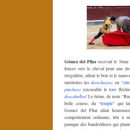
Gómez del Pilar
recevait le 3ème
foncer vers le cheval pour une d
irrégulière, alliait le bon et le mau
méritoires les
derechazos
;
en “
cite
pinchazo
(excusable le
toro
fléchis
descabellos
!
Le 6ème, de nom “Buen
belle course, du “
temple
” qui la
Gomez del Pilar allait heureuse
comportement ordinaire, tête à m
panique des banderilleros qui plant