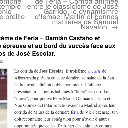
riomphe
de Feria – Corrida animée
 temple
entre le classicisme de José
onio
Garrido, le dynamismre
e oreille
d’Ismael Martín et bonnes
manières de Samuel
Navalón.
→
22ème de Feria – Damián Castaño et
e épreuve et au bord du succès face aux
os de José Escolar.
ac
José Escolar
La corrida de
, le troisième
encaste
de
Albaserrada présent en cette dernière semaine de la San
Isidro, avait attiré un public nombreux. L’affiche
présentait trois toreros habitués à “lidier” les corridas
“dures”, pour preuve Pepe Moral, Damián
Castaño
et
Noé Gómez del Pilar se retrouvaient à Madrid après leur
corrida de Miura de la dernière
feria
de Vic-Fezensac. On
doit reconnaître leur abnégation pour n’avoir d’autres
opportunités que celles d’affonter des animaux comme