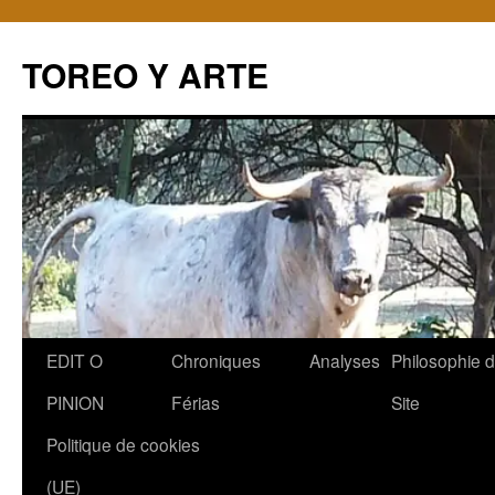
TOREO Y ARTE
Aller
EDIT O
Chroniques
Analyses
Philosophie 
au
PINION
Férias
Site
contenu
Politique de cookies
(UE)