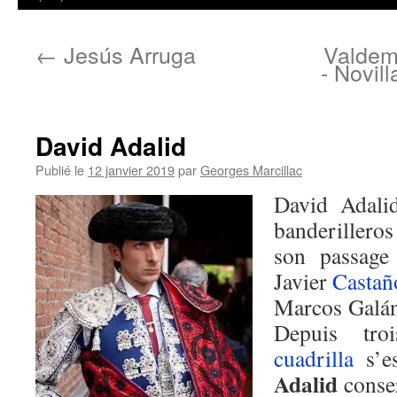
←
Jesús Arruga
Valdemo
- Novil
David Adalid
Publié le
12 janvier 2019
par
Georges Marcillac
David Adali
banderilleros
son passag
Javier
Castañ
Marcos Galá
Depuis tr
cuadrilla
s’es
Adalid
conser