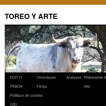
TOREO Y ARTE
Aller
EDIT O
Chroniques
Analyses
Philosophie 
au
PINION
Férias
Site
contenu
Politique de cookies
(UE)