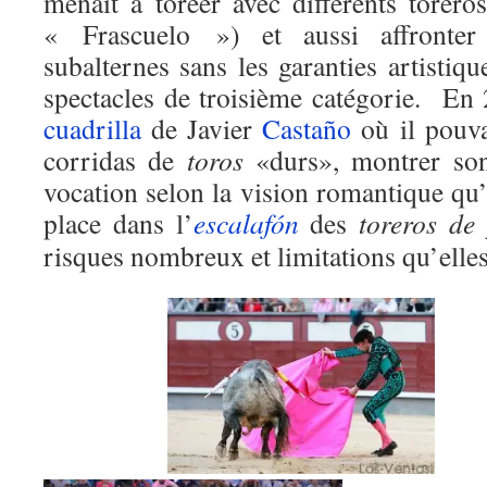
menait a toréer avec différents torero
« Frascuelo ») et aussi affronter 
subalternes sans les garanties artisti
spectacles de troisième catégorie. En 2
cuadrilla
de Javier
Castaño
où il pouva
corridas de
toros
«durs», montrer son 
vocation selon la vision romantique qu’i
place dans l’
escalafón
des
toreros de 
risques nombreux et limitations qu’elle