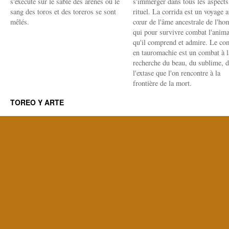
s'exécute sur le sable des arènes où le
s'immerger dans tous les aspects
sang des toros et des toreros se sont
rituel. La corrida est un voyage 
mêlés.
cœur de l'âme ancestrale de l'h
qui pour survivre combat l'anima
qu'il comprend et admire. Le co
en tauromachie est un combat à l
recherche du beau, du sublime, 
l'extase que l'on rencontre à la
frontière de la mort.
TOREO Y ARTE