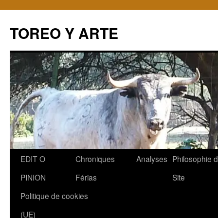
TOREO Y ARTE
Aller
EDIT O
Chroniques
Analyses
Philosophie 
au
PINION
Férias
Site
contenu
Politique de cookies
(UE)