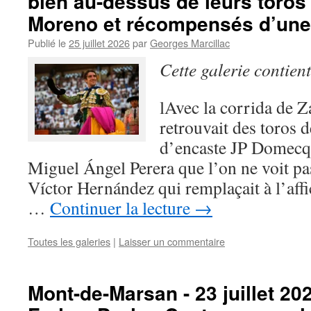
bien au-dessus de leurs toros
Moreno et récompensés d’une 
Publié le
25 juillet 2026
par
Georges Marcillac
Cette galerie contien
lAvec la corrida de 
retrouvait des toros 
d’encaste JP Domecq 
Miguel Ángel Perera que l’on ne voit pa
Víctor Hernández qui remplaçait à l’af
…
Continuer la lecture
→
Toutes les galeries
|
Laisser un commentaire
Mont-de-Marsan - 23 juillet 2