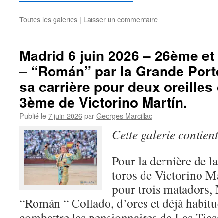
Toutes les galeries
|
Laisser un commentaire
Madrid 6 juin 2026 – 26ème et 
– “Román” par la Grande Port
sa carrière pour deux oreille
3ème de Victorino Martín.
Publié le
7 juin 2026
par
Georges Marcillac
Cette galerie contien
Pour la dernière de l
toros de Victorino Mar
pour trois matadors,
“Román “ Collado, d’ores et déjà habit
combattre les pensionnaires de Las Tie