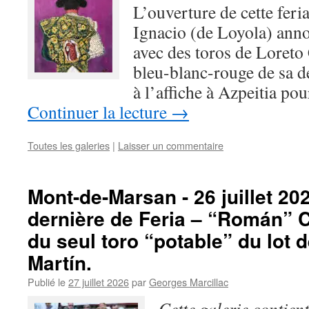
L’ouverture de cette fer
Ignacio (de Loyola) annon
avec des toros de Loreto
bleu-blanc-rouge de sa de
à l’affiche à Azpeitia p
Continuer la lecture
→
Toutes les galeries
|
Laisser un commentaire
Mont-de-Marsan - 26 juillet 20
dernière de Feria – “Román” Co
du seul toro “potable” du lot d
Martín.
Publié le
27 juillet 2026
par
Georges Marcillac
Cette galerie contien