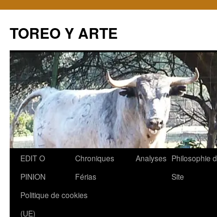
TOREO Y ARTE
Aller
EDIT O
Chroniques
Analyses
Philosophie 
au
PINION
Férias
Site
contenu
Politique de cookies
(UE)