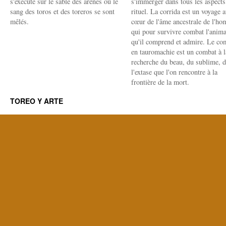
s'exécute sur le sable des arènes où le
s'immerger dans tous les aspects
sang des toros et des toreros se sont
rituel. La corrida est un voyage 
mêlés.
cœur de l'âme ancestrale de l'h
qui pour survivre combat l'anima
qu'il comprend et admire. Le co
en tauromachie est un combat à l
recherche du beau, du sublime, 
l'extase que l'on rencontre à la
frontière de la mort.
TOREO Y ARTE