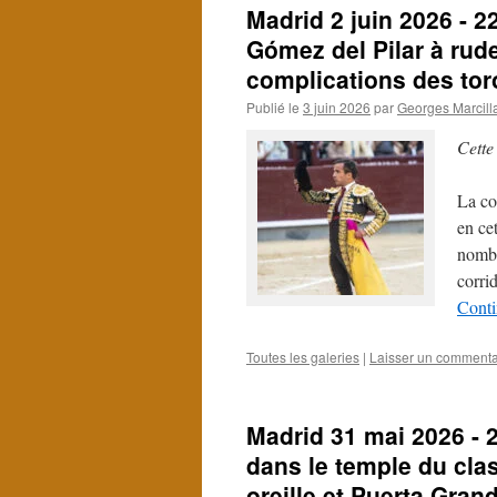
Madrid 2 juin 2026 - 
Gómez del Pilar à rud
complications des tor
Publié le
3 juin 2026
par
Georges Marcill
Cette
La co
en cet
nombre
corri
Conti
Toutes les galeries
|
Laisser un commenta
Madrid 31 mai 2026 - 
dans le temple du cla
oreille et Puerta Gran