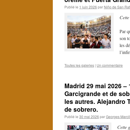
Publié le
1 juin 2026
par
Niño de San Raf
Cette
Par q
son t
les d
l’inf
Toutes les galeries
|
Un commentaire
Madrid 29 mai 2026 – 
Garcigrande et de sob
les autres. Alejandro 
de sobrero.
Publié le
30 mai 2026
par
Georges Marcil
Cette g