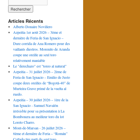
Articles Récents
Alberto Donaire Novillero
Azpeitia 1er août 2026 – 3ème et
dernière de Feria de San Ignacio –
Dure corrida de Ana Romero pour des
vaillants diestros. Morenito de Aranda
coupe une oreille au seul toro
relativement maniable
Le "derechazo" est "toreo al natural"
Azpeitia – 31 juillet 2026 – 2ème de
Feria de San Ignacio – Emilio de Justo
coupe deux oreilles de “Bogotá-40” de
Murteira Grave primé de la vuelta al
ruedo.
Azpeitia – 30 juillet 2026 – 1ère de la
San Ignacio - Samuel Navalón
irrésisble pour sa présentation à La
Bombonera au meilleur toro du lot
Loreto Charro.
Mont-de-Marsan - 26 juillet 2026 –
6ème et dernière de Feria – “Román”
Collado tire parti du seul toro