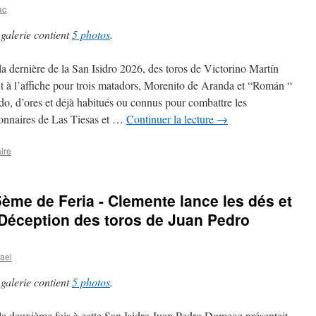
ac
 galerie contient
5 photos
.
la dernière de la San Isidro 2026, des toros de Victorino Martín
nt à l’affiche pour trois matadors, Morenito de Aranda et “Román “
do, d’ores et déjà habitués ou connus pour combattre les
onnaires de Las Tiesas et …
Continuer la lecture
→
ire
5ème de Feria - Clemente lance les dés et
. Déception des toros de Juan Pedro
ael
 galerie contient
5 photos
.
la deuxième fois à cette San Isidro Juan Pedro Domecq présentait