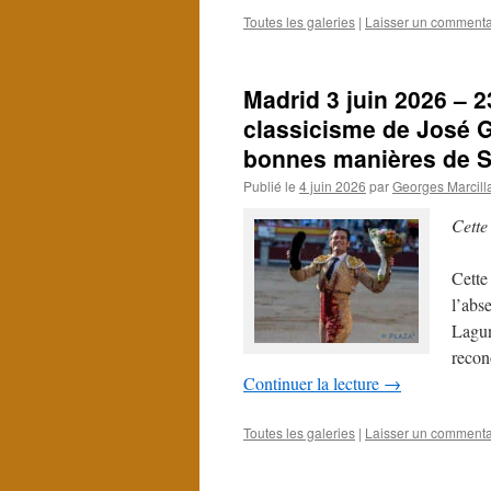
Toutes les galeries
|
Laisser un commenta
Madrid 3 juin 2026 – 2
classicisme de José G
bonnes manières de S
Publié le
4 juin 2026
par
Georges Marcill
Cette
Cette 
l’abs
Lagun
recon
Continuer la lecture
→
Toutes les galeries
|
Laisser un commenta