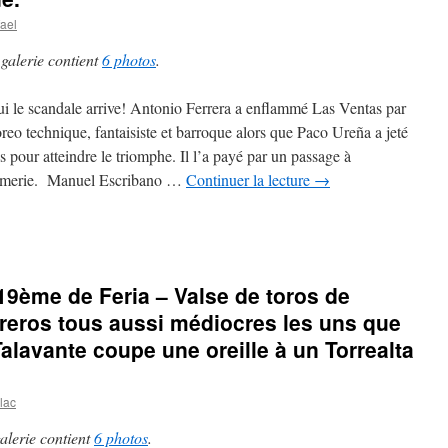
ael
 galerie contient
6 photos
.
ui le scandale arrive! Antonio Ferrera a enflammé Las Ventas par
oreo technique, fantaisiste et barroque alors que Paco Ureña a jeté
és pour atteindre le triomphe. Il l’a payé par un passage à
irmerie. Manuel Escribano …
Continuer la lecture
→
19ème de Feria – Valse de toros de
reros tous aussi médiocres les uns que
Talavante coupe une oreille à un Torrealta
lac
alerie contient
6 photos
.