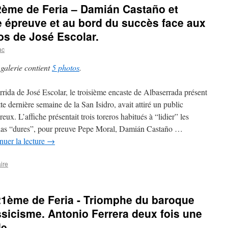
22ème de Feria – Damián Castaño et
e épreuve et au bord du succès face aux
os de José Escolar.
ac
 galerie contient
5 photos
.
rrida de José Escolar, le troisième encaste de Albaserrada présent
te dernière semaine de la San Isidro, avait attiré un public
ux. L’affiche présentait trois toreros habitués à “lidier” les
das “dures”, pour preuve Pepe Moral, Damián Castaño …
nuer la lecture
→
ire
21ème de Feria - Triomphe du baroque
ssicisme. Antonio Ferrera deux fois une
de.