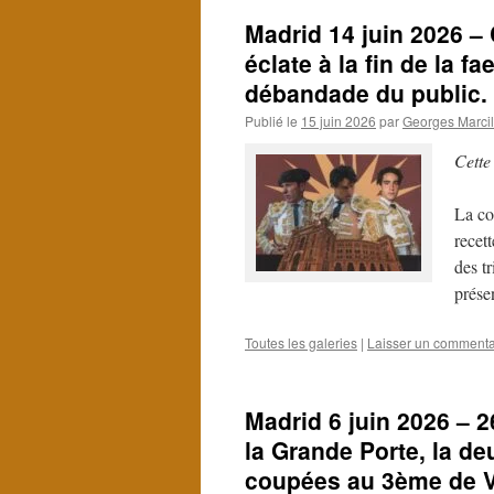
Madrid 14 juin 2026 –
éclate à la fin de la f
débandade du public. 
Publié le
15 juin 2026
par
Georges Marcil
Cette
La co
recet
des t
prése
Toutes les galeries
|
Laisser un commenta
Madrid 6 juin 2026 – 
la Grande Porte, la de
coupées au 3ème de Vi