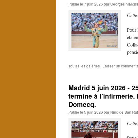
Publié le
7 juin 2026
par
Georges Marcill
Cette
Pour 
étaie
Colla
pensi
Toutes les galeries
|
Laisser un commenta
Madrid 5 juin 2026 - 2
termine à l’infirmerie
Domecq.
Publié le
5 juin 2026
par
Niño de San Raf
Cette
Pour 