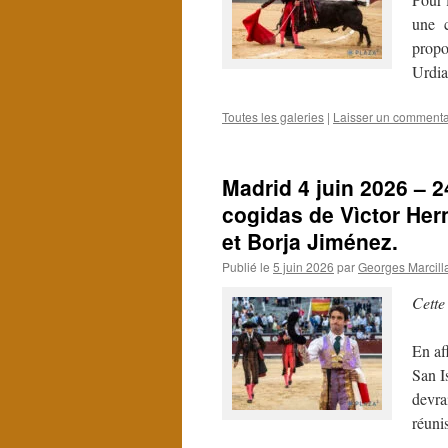
une c
propo
Urdi
Toutes les galeries
|
Laisser un commenta
Madrid 4 juin 2026 – 
cogidas de Vìctor Her
et Borja Jiménez.
Publié le
5 juin 2026
par
Georges Marcill
Cette
En af
San Is
devrai
réuni