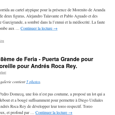
corrida au cartel atypique pour la présence de Morenito de Aranda
 de deux figuras, Alejandro Talavante et Pablo Aguado et des
e Garcigrande, a sombré dans la l’ennui et la médiocrité. La faute
combe aux …
Continuer la lecture
→
ire
18ème de Feria - Puerta Grande pour
 oreille pour Andrés Roca Rey.
afael
 galerie contient
5 photos
.
Pedro Domecq, une fois n’est pas coutume, a proposé un lot qui a
debout et a bougé suffisamment pour permettre à Diego Urdiales
Andrés Roca Rey de développer leur toreo respectif. Toreo
eux, et profond par …
Continuer la lecture
→