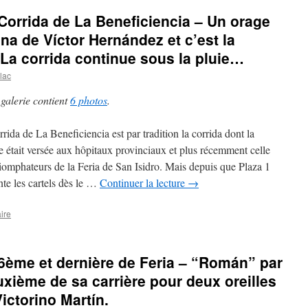
 Corrida de La Beneficiencia – Un orage
aena de Víctor Hernández et c’est la
La corrida continue sous la pluie…
lac
 galerie contient
6 photos
.
rrida de La Beneficiencia est par tradition la corrida dont la
te était versée aux hôpitaux provinciaux et plus récemment celle
riomphateurs de la Feria de San Isidro. Mais depuis que Plaza 1
nte les cartels dès le …
Continuer la lecture
→
ire
26ème et dernière de Feria – “Román” par
uxième de sa carrière pour deux oreilles
ctorino Martín.