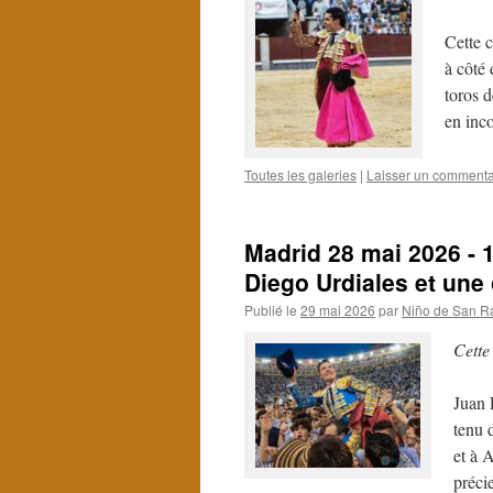
Cette 
à côté
toros d
en in
Toutes les galeries
|
Laisser un commenta
Madrid 28 mai 2026 - 
Diego Urdiales et une
Publié le
29 mai 2026
par
Niño de San R
Cette
Juan 
tenu 
et à 
préci