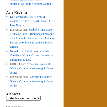
“potable” du lot de Victorino Martín.
Avis Récents
Le « derechazo » est « toreo al
natural » | TOREO Y ARTE
dans
El
Pase Natural
Emmanuel
dans
Madrid 31 mai 2026 -
21ème de Feria - Triomphe du baroque
dans le temple du classicisme. Antonio
Ferrera deux fois une oreille et Puerta
Grande.
Niño de San Rafael
dans
Sebastián
Castella et "Cantaor", une controverse
qui n'a pas eu lieu.
GIBERT
dans
Sebastián Castella et
"Cantaor", une controverse qui n'a pas
eu lieu.
Emmanuel
dans
Sebastián Castella et
"Cantaor", une controverse qui n'a pas
eu lieu.
Archives
Archives