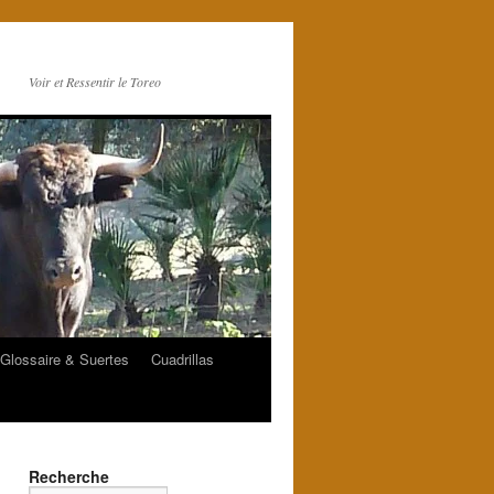
Voir et Ressentir le Toreo
Glossaire & Suertes
Cuadrillas
Recherche