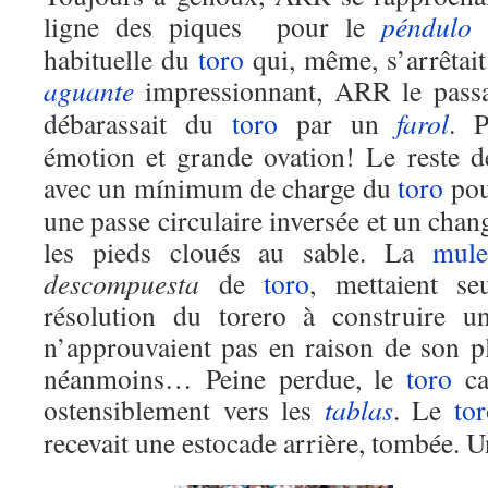
ligne des piques pour le
péndulo
p
habituelle du
toro
qui, même, s’arrêtait
aguante
impressionnant, ARR le passai
débarassait du
toro
par un
farol
. P
émotion et grande ovation! Le reste 
avec un mínimum de charge du
toro
pou
une passe circulaire inversée et un chan
les pieds cloués au sable. La
mule
descompuesta
de
toro
, mettaient se
résolution du torero à construire 
n’approuvaient pas en raison de son pl
néanmoins… Peine perdue, le
toro
cap
ostensiblement vers les
tablas
. Le
tor
recevait une estocade arrière, tombée. U