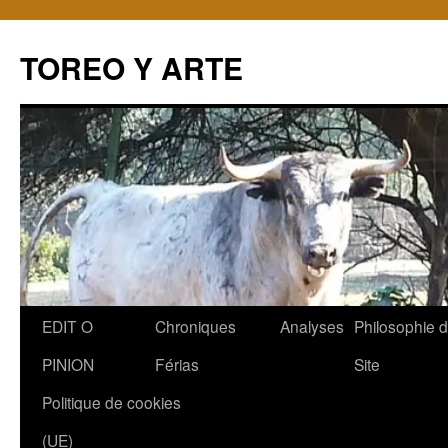
TOREO Y ARTE
Aller
EDIT O
Chroniques
Analyses
Philosophie 
au
PINION
Férias
Site
contenu
Politique de cookies
(UE)