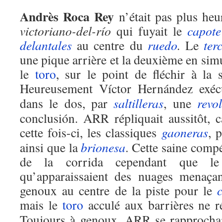
Andrès Roca Rey
n’était pas plus he
victoriano-del-río
qui fuyait le
capote
delantales
au centre du
ruedo
.
Le
ter
une pique arrière et la deuxième en sim
le
toro
, sur le point de fléchir à la 
Heureusement Víctor Hernández exéc
dans le dos, par
saltilleras
, une
revo
conclusión. ARR répliquait aussitôt, 
cette fois-ci, les classiques
gaoneras
, 
ainsi que la
brionesa
. Cette saine compé
de la corrida cependant que le
qu’apparaissaient des nuages menaça
genoux au centre de la piste pour le
mais le
toro
acculé aux barrières ne r
Toujours à genoux, ARR se rapprochai