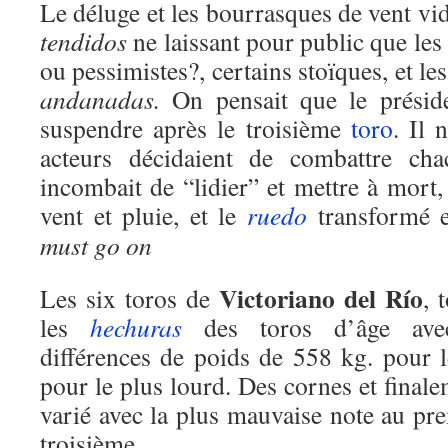
Le déluge et les bourrasques de vent vi
tendidos
ne laissant pour public que les
ou pessimistes?, certains stoïques, et le
andanadas.
On pensait que le président
suspendre après le troisième
toro
. Il 
acteurs décidaient de combattre ch
incombait de “lidier” et mettre à mort,
vent et pluie, et le
ruedo
transformé 
must go on
Victoriano del Río
Les six toros de
, 
les
hechuras
des toros d’âge ave
différences de poids de 558 kg. pour l
pour le plus lourd. Des cornes et fina
varié avec la plus mauvaise note au pre
troisième.