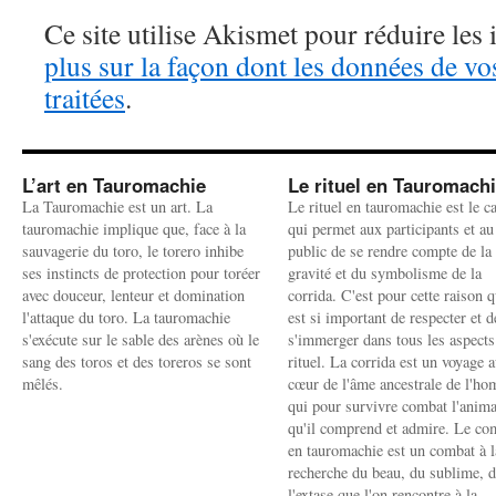
Ce site utilise Akismet pour réduire les 
plus sur la façon dont les données de v
traitées
.
L’art en Tauromachie
Le rituel en Tauromach
La Tauromachie est un art. La
Le rituel en tauromachie est le c
tauromachie implique que, face à la
qui permet aux participants et au
sauvagerie du toro, le torero inhibe
public de se rendre compte de la
ses instincts de protection pour toréer
gravité et du symbolisme de la
avec douceur, lenteur et domination
corrida. C'est pour cette raison q
l'attaque du toro. La tauromachie
est si important de respecter et d
s'exécute sur le sable des arènes où le
s'immerger dans tous les aspects
sang des toros et des toreros se sont
rituel. La corrida est un voyage 
mêlés.
cœur de l'âme ancestrale de l'h
qui pour survivre combat l'anima
qu'il comprend et admire. Le co
en tauromachie est un combat à l
recherche du beau, du sublime, 
l'extase que l'on rencontre à la