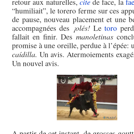
retour aux naturelles,
cite
de face, la
fa
“humiliait”, le torero ferme sur ces ap
de pause, nouveau placement et une bel
accompagnées des
¡olés!
Le
toro
perda
fallait en finir. Des
manoletinas
concl
promise à une oreille, perdue à l’épée
caídilla.
Un avis. Atermoiements exagé
Un nouvel avis.
A partir de cet instant, de grosses gout