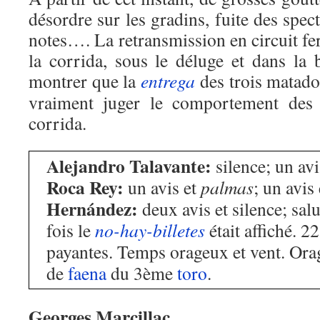
désordre sur les gradins, fuite des spec
notes…. La retransmission en circuit fer
la corrida, sous le déluge et dans la 
montrer que la
entrega
des trois matado
vraiment juger le comportement des 
corrida.
Alejandro Talavante:
silence; un avi
Roca Rey:
un avis et
palmas
; un avis 
Hernández:
deux avis et silence; sal
fois le
no-hay-billetes
était affiché. 2
payantes. Temps orageux et vent. Orage
de
faena
du 3ème
toro
.
Georges Marcillac