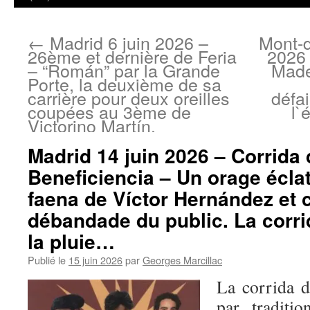
←
Madrid 6 juin 2026 –
Mont-d
26ème et dernière de Feria
2026 
– “Román” par la Grande
Made
Porte, la deuxième de sa
carrière pour deux oreilles
défai
coupées au 3ème de
l`
Victorino Martín.
Madrid 14 juin 2026 – Corrida 
Beneficiencia – Un orage éclate
faena de Víctor Hernández et c
débandade du public. La corr
la pluie…
Publié le
15 juin 2026
par
Georges Marcillac
La corrida d
par traditi