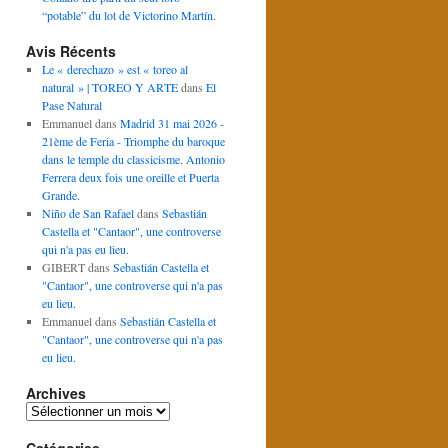
“potable” du lot de Victorino Martín.
Avis Récents
Le « derechazo » est « toreo al
natural » | TOREO Y ARTE
dans
El
Pase Natural
Emmanuel
dans
Madrid 31 mai 2026 -
21ème de Feria - Triomphe du baroque
dans le temple du classicisme. Antonio
Ferrera deux fois une oreille et Puerta
Grande.
Niño de San Rafael
dans
Sebastián
Castella et "Cantaor", une controverse
qui n'a pas eu lieu.
GIBERT
dans
Sebastián Castella et
"Cantaor", une controverse qui n'a pas
eu lieu.
Emmanuel
dans
Sebastián Castella et
"Cantaor", une controverse qui n'a pas
eu lieu.
Archives
Archives