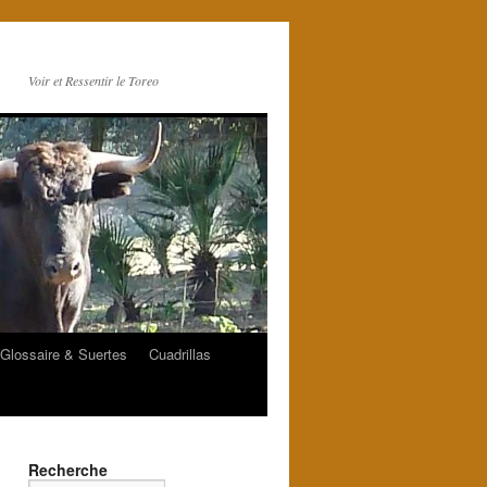
Voir et Ressentir le Toreo
Glossaire & Suertes
Cuadrillas
Recherche