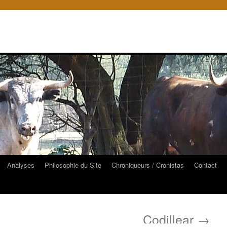
Analyses
Philosophie du Site
Chroniqueurs / Cronistas
Contact
Codillear
→