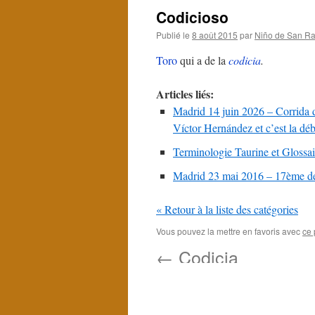
Codicioso
Publié le
8 août 2015
par
Niño de San Ra
Toro
qui a de la
codicia
.
Articles liés:
Madrid 14 juin 2026 – Corrida d
Víctor Hernández et c’est la dé
Terminologie Taurine et Glossai
Madrid 23 mai 2016 – 17ème de 
« Retour à la liste des catégories
Vous pouvez la mettre en favoris avec
ce 
←
Codicia