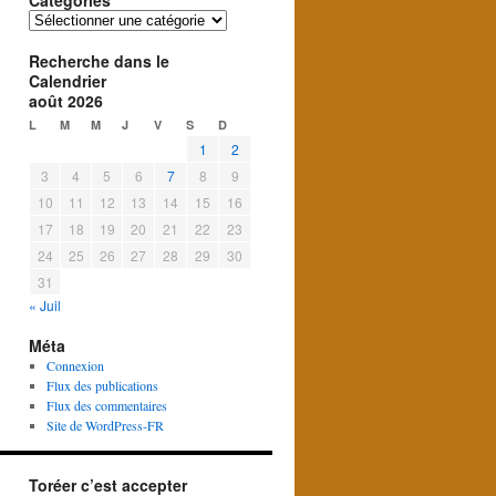
Catégories
Catégories
Recherche dans le
Calendrier
août 2026
L
M
M
J
V
S
D
1
2
3
4
5
6
7
8
9
10
11
12
13
14
15
16
17
18
19
20
21
22
23
24
25
26
27
28
29
30
31
« Juil
Méta
Connexion
Flux des publications
Flux des commentaires
Site de WordPress-FR
Toréer c’est accepter