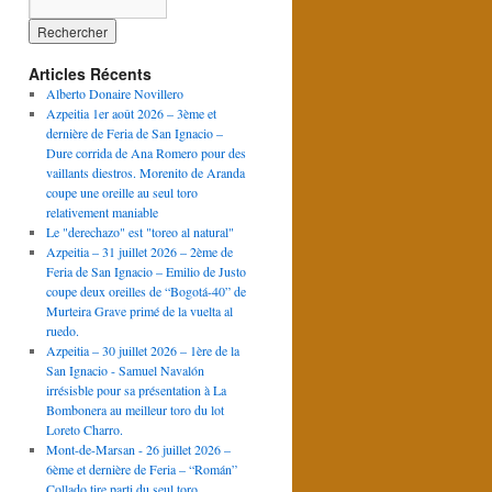
Articles Récents
Alberto Donaire Novillero
Azpeitia 1er août 2026 – 3ème et
dernière de Feria de San Ignacio –
Dure corrida de Ana Romero pour des
vaillants diestros. Morenito de Aranda
coupe une oreille au seul toro
relativement maniable
Le "derechazo" est "toreo al natural"
Azpeitia – 31 juillet 2026 – 2ème de
Feria de San Ignacio – Emilio de Justo
coupe deux oreilles de “Bogotá-40” de
Murteira Grave primé de la vuelta al
ruedo.
Azpeitia – 30 juillet 2026 – 1ère de la
San Ignacio - Samuel Navalón
irrésisble pour sa présentation à La
Bombonera au meilleur toro du lot
Loreto Charro.
Mont-de-Marsan - 26 juillet 2026 –
6ème et dernière de Feria – “Román”
Collado tire parti du seul toro