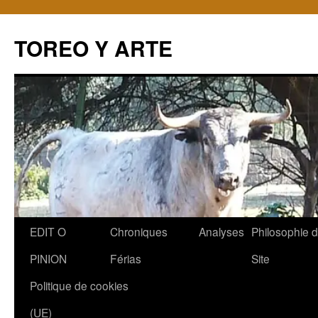
TOREO Y ARTE
Aller
EDIT O
Chroniques
Analyses
Philosophie 
au
PINION
Férias
Site
contenu
Politique de cookies
(UE)