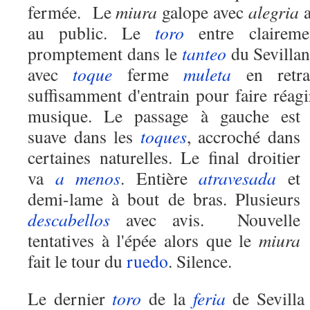
fermée. Le
miura
galope avec
alegria
a
au public. Le
toro
entre clairem
promptement dans le
tanteo
du Sevillan.
avec
toque
ferme
muleta
en retrai
suffisamment d'entrain pour faire réagir
musique.
Le passage à gauche est
suave dans les
toques
, accroché dans
certaines naturelles. Le final droitier
va
a menos
. Entière
atravesada
et
demi-lame à bout de bras. Plusieurs
descabellos
avec avis. Nouvelle
tentatives à l'épée alors que le
miura
fait le tour du
ruedo
. Silence.
Le dernier
toro
de la
feria
de Sevilla