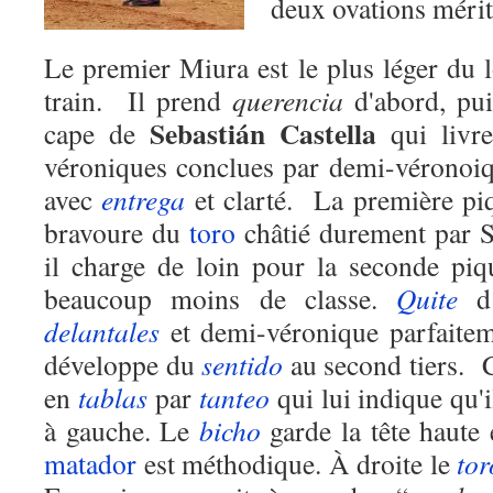
deux ovations mérit
Le premier Miura est le plus léger du l
train. Il prend
querencia
d'abord, pui
Sebastián Castella
cape de
qui livre
véroniques conclues par demi-véronoiq
avec
entrega
et clarté. La première pi
bravoure du
toro
châtié durement par S
il charge de loin pour la seconde pi
beaucoup moins de classe.
Quite
d’
delantales
et demi-véronique parfaite
développe du
sentido
au second tiers. C
en
tablas
par
tanteo
qui lui indique qu'
à gauche. Le
bicho
garde la tête haute 
matador
est méthodique. À droite le
tor