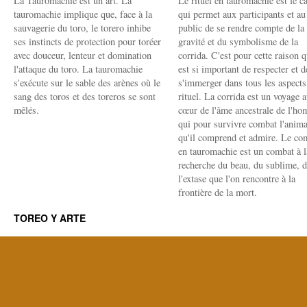
La Tauromachie est un art. La
Le rituel en tauromachie est le c
tauromachie implique que, face à la
qui permet aux participants et au
sauvagerie du toro, le torero inhibe
public de se rendre compte de la
ses instincts de protection pour toréer
gravité et du symbolisme de la
avec douceur, lenteur et domination
corrida. C'est pour cette raison q
l'attaque du toro. La tauromachie
est si important de respecter et d
s'exécute sur le sable des arènes où le
s'immerger dans tous les aspects
sang des toros et des toreros se sont
rituel. La corrida est un voyage 
mêlés.
cœur de l'âme ancestrale de l'h
qui pour survivre combat l'anima
qu'il comprend et admire. Le co
en tauromachie est un combat à l
recherche du beau, du sublime, 
l'extase que l'on rencontre à la
frontière de la mort.
TOREO Y ARTE