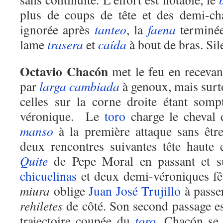
plus de coups de tête et des demi-c
ignorée après
tanteo
, la
faena
terminé
lame
trasera
et
caída
à bout de bras. Sil
Octavio Chacón
met le feu en receva
par
larga cambiada
à genoux, mais surt
celles sur la corne droite étant som
véronique. Le
toro
charge le cheval 
manso
à la première attaque sans êtr
deux rencontres suivantes tête haute e
Quite
de Pepe Moral en passant et s
chicuelinas
et deux demi-véroniques fê
miura
oblige
Juan José Trujillo
à passer
rehiletes
de côté. Son second passage es
trajectoire coupée du
toro
. Chacón se 