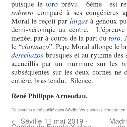
puisque le
toro
prévu 6ème est re
sobrero
comparé à ses congénères a
Moral le reçoit par
largas
à genoux pui
demi-véroniqie au centre. L'épreuve
menée, par à-coups de la part du
toro
. 
le “
clarinazo
”. Pepe Moral allonge le b
derechazos
brusques et au rythme des
accueillis par un murmure sur les
t
subséquentes sur les deux cornes ne 
entière, bras tendu. Silence.
René Philippe Arneodau.
Ce contenu a été publié dans
Séville
. Vous pouvez le mettre en 
←
Séville 11 mai 2019 -
Madri
Corrida de Fuente Ymbro
de