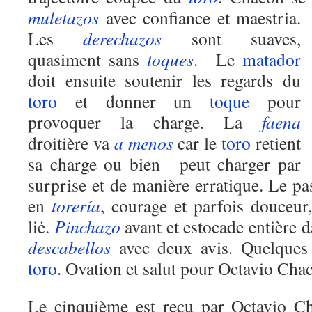
muletazos
avec confiance et maestria.
Les
derechazos
sont suaves,
quasiment sans
toques
. Le
matador
doit ensuite soutenir les regards du
toro
et donner un
toque
pour
provoquer la charge. La
faena
droitière va
a menos
car le
toro
retient
sa charge ou bien peut charger par
surprise et de manière erratique. Le pa
en
torería
, courage et parfois douceur
liė.
Pinchazo
avant et estocade entière d
descabellos
avec deux avis. Quelques
toro
. Ovation et salut pour Octavio Cha
Le cinquième est reçu par Octavio Ch