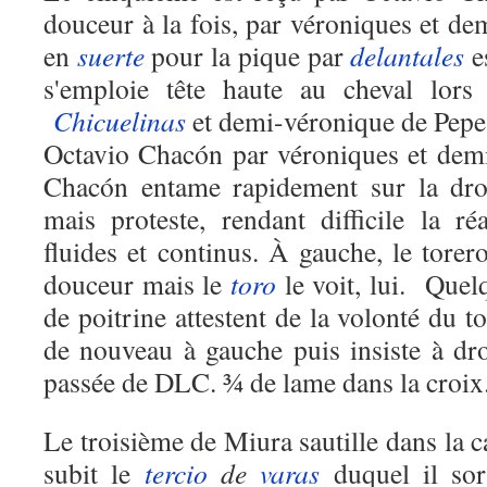
douceur à la fois, par véroniques et d
en
suerte
pour la pique par
delantales
e
s'emploie tête haute au cheval lors
Chicuelinas
et demi-véronique de Pepe
Octavio Chacón par véroniques et dem
Chacón entame rapidement sur la d
mais proteste, rendant difficile la r
fluides et continus. À gauche, le torero
douceur mais le
toro
le voit, lui. Quelq
de poitrine attestent de la volonté du t
de nouveau à gauche puis insiste à dr
passée de DLC. ¾ de lame dans la croix.
Le troisième de Miura sautille dans la 
subit le
tercio
de
varas
duquel il sor