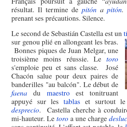
Français poursuit à gauche “
ayudan
résultat. Il termine de
pitón
a
pitón
.
prenant ses précautions. Silence.
Le second de Sebastián Castella est un
t
sur genou plié en allongeant les bras.
Bonnes piques de Juan Melgar, une
troisième moins réussie. Le
toro
s'emploie peu et sans classe. José
Chacón salue pour deux paires de
banderilles "au balcón". Le début de
faena
du
maestro
est tonitruant
appuyé sur les
tablas
et surtout l
desprecio
. Castella cherche à conduir
mi-hauteur. Le
toro
a une charge
deslu
sans continuité. L'effort est notable, le