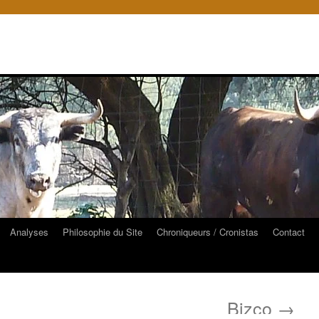
Analyses
Philosophie du Site
Chroniqueurs / Cronistas
Contact
Bizco
→