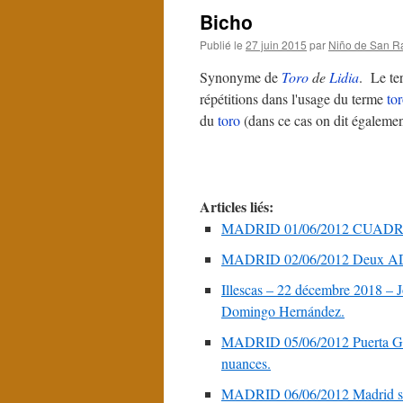
Bicho
Publié le
27 juin 2015
par
Niño de San R
Synonyme de
Toro
de
Lidia
. Le te
répétitions dans l'usage du terme
to
du
toro
(dans ce cas on dit égaleme
Articles liés:
MADRID 01/06/2012 CUADRI C
MADRID 02/06/2012 Deux ADOLF
Illescas – 22 décembre 2018 – Jo
Domingo Hernández.
MADRID 05/06/2012 Puerta Gra
nuances.
MADRID 06/06/2012 Madrid se d