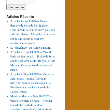
Articles Récents
Azpeitia 1er août 2026 – 3ème et
dernière de Feria de San Ignacio –
Dure corrida de Ana Romero pour des
vaillants diestros. Morenito de Aranda
coupe une oreille au seul toro
relativement maniable
Le "derechazo" est "toreo al natural"
Azpeitia – 31 juillet 2026 – 2ème de
Feria de San Ignacio – Emilio de Justo
coupe deux oreilles de “Bogotá-40” de
Murteira Grave primé de la vuelta al
ruedo.
Azpeitia – 30 juillet 2026 – 1ère de la
San Ignacio - Samuel Navalón
irrésisble pour sa présentation à La
Bombonera au meilleur toro du lot
Loreto Charro.
Mont-de-Marsan - 26 juillet 2026 –
6ème et dernière de Feria – “Román”
Collado tire parti du seul toro
“potable” du lot de Victorino Martín.