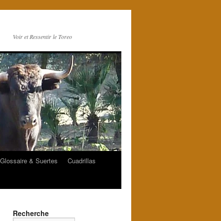
Voir et Ressentir le Toreo
Glossaire & Suertes
Cuadrillas
Recherche