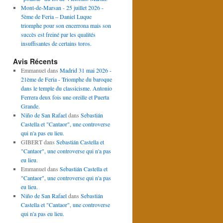
Mont-de-Marsan - 25 juillet 2026 -
5ème de Feria – Daniel Luque
triomphe pour son encerrona mais son
succès est freiné par les qualités
insuffisantes de certains toros.
Avis Récents
Emmanuel
dans
Madrid 31 mai 2026 -
21ème de Feria - Triomphe du baroque
dans le temple du classicisme. Antonio
Ferrera deux fois une oreille et Puerta
Grande.
Niño de San Rafael
dans
Sebastián
Castella et "Cantaor", une controverse
qui n'a pas eu lieu.
GIBERT
dans
Sebastián Castella et
"Cantaor", une controverse qui n'a pas
eu lieu.
Emmanuel
dans
Sebastián Castella et
"Cantaor", une controverse qui n'a pas
eu lieu.
Niño de San Rafael
dans
Sebastián
Castella et "Cantaor", une controverse
qui n'a pas eu lieu.