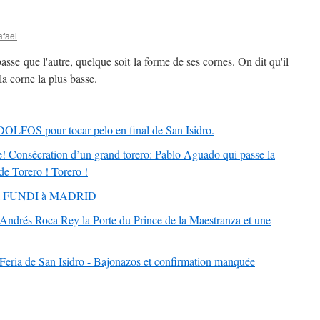
afael
sse que l'autre, quelque soit la forme de ses cornes. On dit qu'il
la corne la plus basse.
OS pour tocar pelo en final de San Isidro.
e! Consécration d’un grand torero: Pablo Aguado qui passe la
de Torero ! Torero !
'El FUNDI à MADRID
ndrés Roca Rey la Porte du Prince de la Maestranza et une
eria de San Isidro - Bajonazos et confirmation manquée