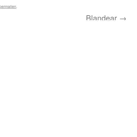
permalien
.
Blandear
→