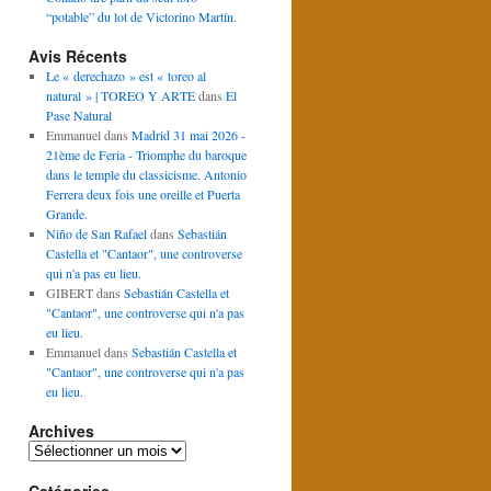
“potable” du lot de Victorino Martín.
Avis Récents
Le « derechazo » est « toreo al
natural » | TOREO Y ARTE
dans
El
Pase Natural
Emmanuel
dans
Madrid 31 mai 2026 -
21ème de Feria - Triomphe du baroque
dans le temple du classicisme. Antonio
Ferrera deux fois une oreille et Puerta
Grande.
Niño de San Rafael
dans
Sebastián
Castella et "Cantaor", une controverse
qui n'a pas eu lieu.
GIBERT
dans
Sebastián Castella et
"Cantaor", une controverse qui n'a pas
eu lieu.
Emmanuel
dans
Sebastián Castella et
"Cantaor", une controverse qui n'a pas
eu lieu.
Archives
Archives