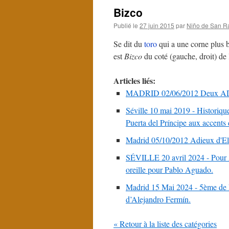
Bizco
Publié le
27 juin 2015
par
Niño de San R
Se dit du
toro
qui a une corne plus ba
est
Bizco
du coté (gauche, droit) de 
Articles liés:
MADRID 02/06/2012 Deux ADOLF
Séville 10 mai 2019 - Historiqu
Puerta del Príncipe aux accents 
Madrid 05/10/2012 Adieux d
SÉVILLE 20 avril 2024 - Pour A
oreille pour Pablo Aguado.
Madrid 15 Mai 2024 - 5ème de F
d’Alejandro Fermín.
« Retour à la liste des catégories