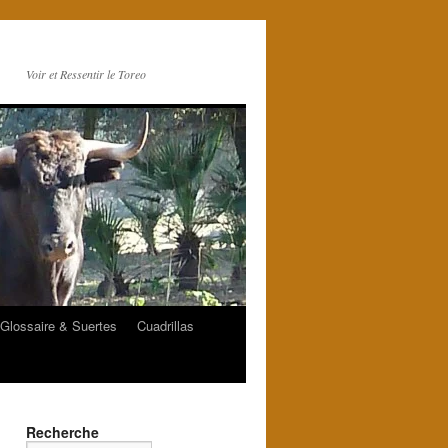
Voir et Ressentir le Toreo
Glossaire & Suertes
Cuadrillas
Recherche