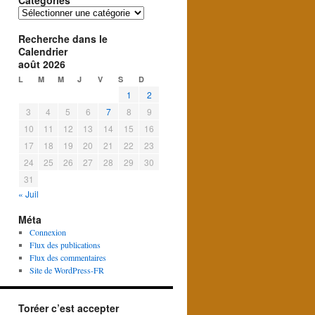
Catégories
Catégories
Recherche dans le
Calendrier
août 2026
L
M
M
J
V
S
D
1
2
3
4
5
6
7
8
9
10
11
12
13
14
15
16
17
18
19
20
21
22
23
24
25
26
27
28
29
30
31
« Juil
Méta
Connexion
Flux des publications
Flux des commentaires
Site de WordPress-FR
Toréer c’est accepter