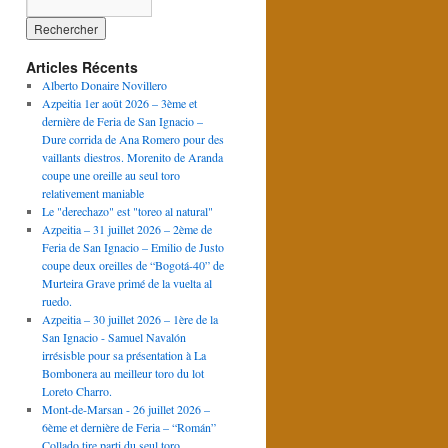
Articles Récents
Alberto Donaire Novillero
Azpeitia 1er août 2026 – 3ème et
dernière de Feria de San Ignacio –
Dure corrida de Ana Romero pour des
vaillants diestros. Morenito de Aranda
coupe une oreille au seul toro
relativement maniable
Le "derechazo" est "toreo al natural"
Azpeitia – 31 juillet 2026 – 2ème de
Feria de San Ignacio – Emilio de Justo
coupe deux oreilles de “Bogotá-40” de
Murteira Grave primé de la vuelta al
ruedo.
Azpeitia – 30 juillet 2026 – 1ère de la
San Ignacio - Samuel Navalón
irrésisble pour sa présentation à La
Bombonera au meilleur toro du lot
Loreto Charro.
Mont-de-Marsan - 26 juillet 2026 –
6ème et dernière de Feria – “Román”
Collado tire parti du seul toro