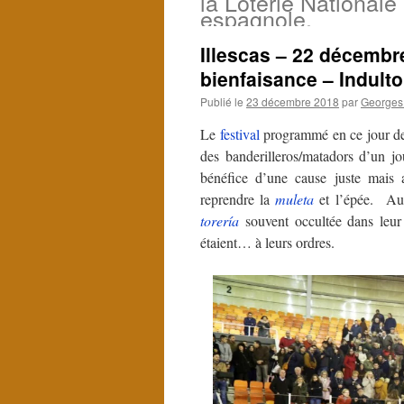
la Loterie Nationale
espagnole.
Illescas – 22 décembre
bienfaisance – Indult
Publié le
23 décembre 2018
par
Georges 
Le
festival
programmé en ce jour de 
des banderilleros/matadors d’un jo
bénéfice d’une cause juste mais a
reprendre la
muleta
et l’épée. Aus
torería
souvent occultée dans leur 
étaient… à leurs ordres.