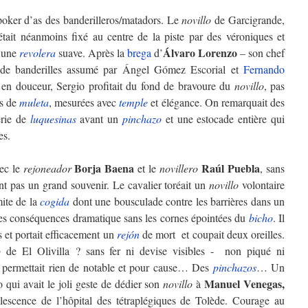
 poker d’as des banderilleros/matadors. Le
novillo
de Garcigrande,
était néanmoins fixé au centre de la piste par des véroniques et
Álvaro Lorenzo
t une
revolera
suave. Après la
brega
d’
– son chef
e banderilles assumé par Ángel Gómez Escorial et
Fernando
 en douceur, Sergio profitait du fond de bravoure du
novillo
, pas
es de
muleta
, mesurées avec
temple
et élégance. On remarquait des
érie de
luquesinas
avant un
pinchazo
et une estocade entière qui
es.
Borja Baena
Raúl Puebla
ec le
rejoneador
et le
novillero
, sans
ont pas un grand souvenir. Le cavalier toréait un
novillo
volontaire
mite de la
cogida
dont une bousculade contre les barrières dans un
des conséquences dramatique sans les cornes épointées du
bicho
. Il
s et portait efficacement un
rejón
de mort et coupait deux oreilles.
o
de El Olivilla ? sans fer ni devise visibles - non piqué ni
 permettait rien de notable et pour cause… Des
pinchazos
… Un
Manuel Venegas,
qui avait le joli geste de dédier son
novillo
à
lescence de l’hôpital des tétraplégiques de Tolède. Courage au