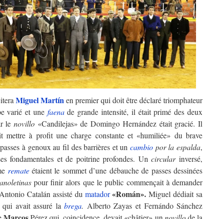
Miguel Martín
citera
en premier qui doit être déclaré triomphateur
pe varié et une
faena
de grande intensité, il était primé des deux
ar le
novillo
«Candilejas» de Domingo Hernández était gracié. Il
ait mettre à profit une charge constante et «humiliée» du brave
passes à genoux au fil des barrières et un
cambio
por la espalda
,
sses fondamentales et de poitrine profondes. Un
circular
inversé,
me
remate
étaient le sommet d’une débauche de passes dessinées
anoletinas
pour finir alors que le public commençait à demander
«Román».
 Antonio Catalán assisté du
matador
Miguel dédiait sa
qui avait assuré la
brega
.
Alberto Zayas et Fernándo Sánchez
Marcos
ue
Pérez qui, coincidence, devait «châtier» un
novillo
de la