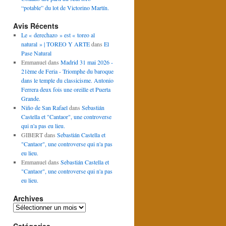
“potable” du lot de Victorino Martín.
Avis Récents
Le « derechazo » est « toreo al
natural » | TOREO Y ARTE
dans
El
Pase Natural
Emmanuel
dans
Madrid 31 mai 2026 -
21ème de Feria - Triomphe du baroque
dans le temple du classicisme. Antonio
Ferrera deux fois une oreille et Puerta
Grande.
Niño de San Rafael
dans
Sebastián
Castella et "Cantaor", une controverse
qui n'a pas eu lieu.
GIBERT
dans
Sebastián Castella et
"Cantaor", une controverse qui n'a pas
eu lieu.
Emmanuel
dans
Sebastián Castella et
"Cantaor", une controverse qui n'a pas
eu lieu.
Archives
Archives