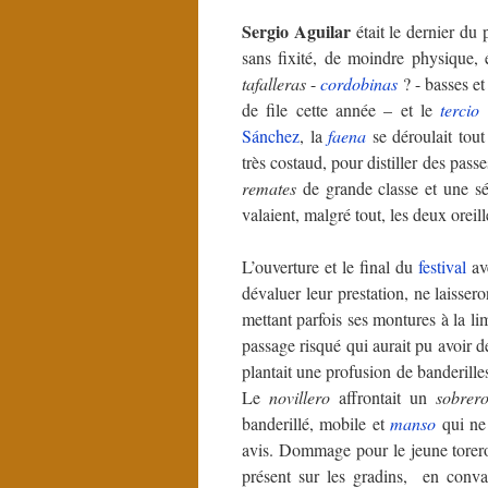
Sergio Aguilar
était le dernier du
sans fixité, de moindre physique, 
tafalleras
-
cordobinas
? - basses e
de file cette année – et le
tercio
d
Sánchez
, la
faena
se déroulait tout
très costaud, pour distiller des pass
remates
de grande classe et une s
valaient, malgré tout, les deux oreill
L’ouverture et le final du
festival
av
dévaluer leur prestation, ne laisser
mettant parfois ses montures à la li
passage risqué qui aurait pu avoir 
plantait une profusion de banderille
Le
novillero
affrontait un
sobrer
banderillé, mobile et
manso
qui ne
avis. Dommage pour le jeune torero 
présent sur les gradins, en conva