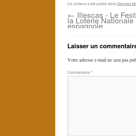
Ce contenu a été publié dans
Georges Mar
←
Illescas - Le Fest
la Loterie Nationale
espagnole.
Laisser un commentair
Votre adresse e-mail ne sera pas pub
Commentaire
*