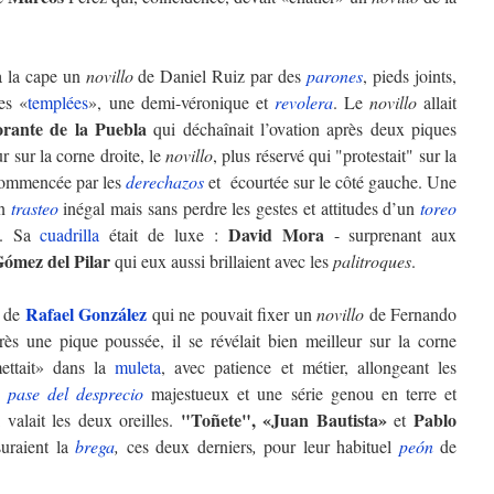
à la cape un
novillo
de Daniel Ruiz par des
parones
, pieds joints,
es «
templées
», une demi-véronique et
revolera
. Le
novillo
allait
rante de la Puebla
qui déchaînait l’ovation après deux piques
r sur la corne droite, le
novillo
, plus réservé qui "protestait" sur la
ommencée par les
derechazos
et écourtée sur le côté gauche. Une
un
trasteo
inégal mais sans perdre les gestes et attitudes d’un
toreo
David Mora
es. Sa
cuadrilla
était de luxe :
- surprenant aux
ómez del Pilar
qui eux aussi brillaient avec les
palitroques
.
Rafael González
r de
qui ne pouvait fixer un
novillo
de Fernando
ès une pique poussée, il se révélait bien meilleur sur la corne
ettait» dans la
muleta
, avec patience et métier, allongeant les
Un
pase del desprecio
majestueux et une série genou en terre et
"Toñete", «Juan Bautista»
Pablo
valait les deux oreilles.
et
suraient la
brega
,
ces deux derniers
,
pour leur habituel
peón
de