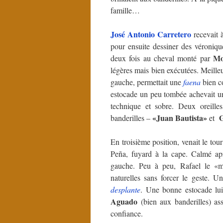
famille…
José Antonio Carretero
recevait 
pour ensuite dessiner des véroniqu
Mo
deux fois au cheval monté par
légères mais bien exécutées. Meilleu
gauche, permettait une
faena
bien c
estocade un peu tombée achevait 
technique et sobre. Deux oreill
«Juan Bautista»
G
banderilles –
et
En troisième position, venait le tou
Peña, fuyard à la cape. Calmé apr
gauche. Peu à peu, Rafael le «m
naturelles sans forcer le geste. 
desplante
. Une bonne estocade lui 
Aguado
(bien aux banderilles) as
confiance.