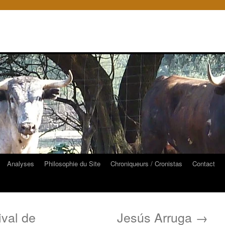
Analyses
Philosophie du Site
Chroniqueurs / Cronistas
Contact
ival de
Jesús Arruga
→