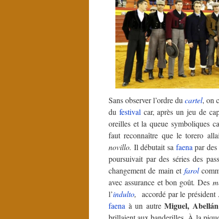
Sans observer l’ordre du
cartel
, on 
du
festival
car, après un jeu de ca
oreilles et la queue symboliques c
faut reconnaître que le torero all
novillo.
Il débutait sa
faena
par des 
poursuivait par des séries des pa
changement de main et
farol
com
avec assurance et bon goût
.
Des
m
l’
indulto
,
accordé par le président
Miguel, Abellán
faena
à un autre
brillaient aux banderilles. À la piq