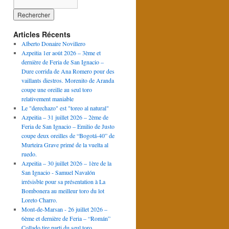
Articles Récents
Alberto Donaire Novillero
Azpeitia 1er août 2026 – 3ème et
dernière de Feria de San Ignacio –
Dure corrida de Ana Romero pour des
vaillants diestros. Morenito de Aranda
coupe une oreille au seul toro
relativement maniable
Le "derechazo" est "toreo al natural"
Azpeitia – 31 juillet 2026 – 2ème de
Feria de San Ignacio – Emilio de Justo
coupe deux oreilles de “Bogotá-40” de
Murteira Grave primé de la vuelta al
ruedo.
Azpeitia – 30 juillet 2026 – 1ère de la
San Ignacio - Samuel Navalón
irrésisble pour sa présentation à La
Bombonera au meilleur toro du lot
Loreto Charro.
Mont-de-Marsan - 26 juillet 2026 –
6ème et dernière de Feria – “Román”
Collado tire parti du seul toro