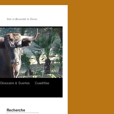
Voir et Ressentir le Toreo
Glossaire & Suertes
Cuadrillas
Recherche