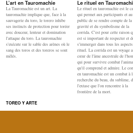
L’art en Tauromachie
Le rituel en Tauromach
La Tauromachie est un art. La
Le rituel en tauromachie est le c
tauromachie implique que, face à la
qui permet aux participants et au
sauvagerie du toro, le torero inhibe
public de se rendre compte de la
ses instincts de protection pour toréer
gravité et du symbolisme de la
avec douceur, lenteur et domination
corrida. C'est pour cette raison q
l'attaque du toro. La tauromachie
est si important de respecter et d
s'exécute sur le sable des arènes où le
s'immerger dans tous les aspects
sang des toros et des toreros se sont
rituel. La corrida est un voyage 
mêlés.
cœur de l'âme ancestrale de l'h
qui pour survivre combat l'anima
qu'il comprend et admire. Le co
en tauromachie est un combat à l
recherche du beau, du sublime, 
l'extase que l'on rencontre à la
frontière de la mort.
TOREO Y ARTE