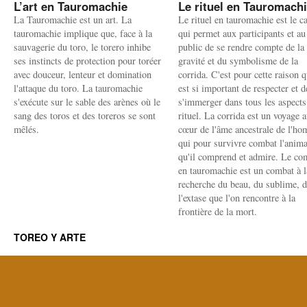
L’art en Tauromachie
Le rituel en Tauromach
La Tauromachie est un art. La
Le rituel en tauromachie est le c
tauromachie implique que, face à la
qui permet aux participants et au
sauvagerie du toro, le torero inhibe
public de se rendre compte de la
ses instincts de protection pour toréer
gravité et du symbolisme de la
avec douceur, lenteur et domination
corrida. C'est pour cette raison q
l'attaque du toro. La tauromachie
est si important de respecter et d
s'exécute sur le sable des arènes où le
s'immerger dans tous les aspects
sang des toros et des toreros se sont
rituel. La corrida est un voyage 
mêlés.
cœur de l'âme ancestrale de l'h
qui pour survivre combat l'anima
qu'il comprend et admire. Le co
en tauromachie est un combat à l
recherche du beau, du sublime, 
l'extase que l'on rencontre à la
frontière de la mort.
TOREO Y ARTE