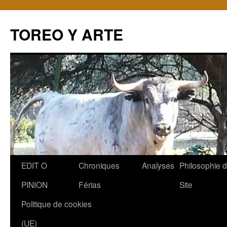
TOREO Y ARTE
Aller
EDIT O
Chroniques
Analyses
Philosophie 
au
PINION
Férias
Site
contenu
Politique de cookies
(UE)