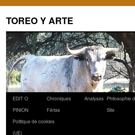
TOREO Y ARTE
Aller
EDIT O
Chroniques
Analyses
Philosophie 
au
PINION
Férias
Site
contenu
Politique de cookies
(UE)