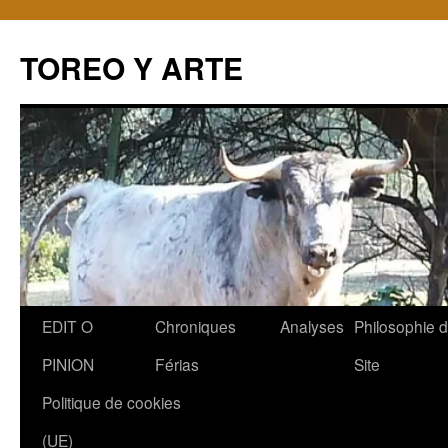
TOREO Y ARTE
Aller
EDIT O
Chroniques
Analyses
Philosophie 
au
PINION
Férias
Site
contenu
Politique de cookies
(UE)