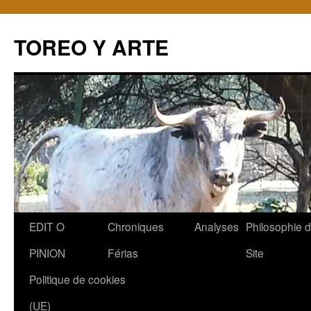
TOREO Y ARTE
Aller
EDIT O
Chroniques
Analyses
Philosophie 
au
PINION
Férias
Site
contenu
Politique de cookies
(UE)