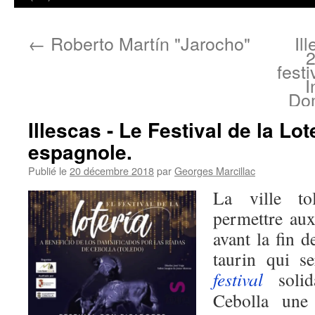
←
Roberto Martín "Jarocho"
Il
2
fest
I
Do
Illescas - Le Festival de la Lot
espagnole.
Publié le
20 décembre 2018
par
Georges Marcillac
La ville to
permettre au
avant la fin d
taurin qui s
festival
solid
Cebolla une 