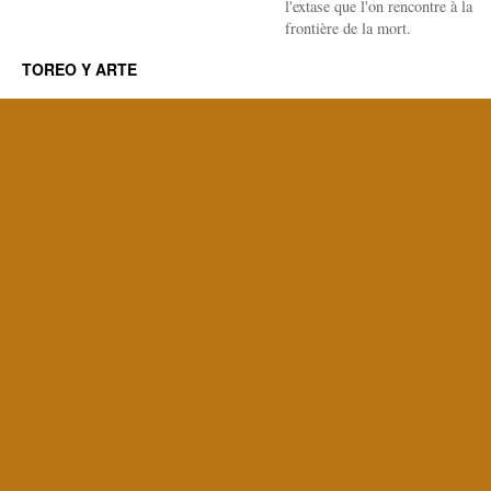
l'extase que l'on rencontre à la
frontière de la mort.
TOREO Y ARTE