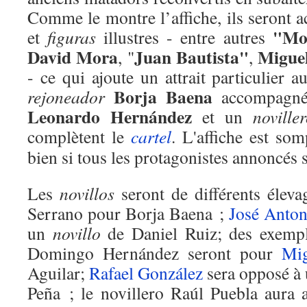
Comme le montre l’affiche, ils seront 
"Mor
et
figuras
illustres - entre autres
David Mora
Juan Bautista"
Miguel
, "
,
- ce qui ajoute un attrait particulier 
Borja Baena
rejoneador
accompagn
Leonardo Hernández
et un
noville
complètent le
cartel
. L'affiche est so
bien si tous les protagonistes annoncés s
Les
novillos
seront de différents élev
Serrano pour Borja Baena ;
José Anton
un
novillo
de Daniel Ruiz; des exempl
Domingo Hernández seront pour
Mig
Aguilar;
Rafael González
sera opposé à
Peña ; le novillero Raúl Puebla aura