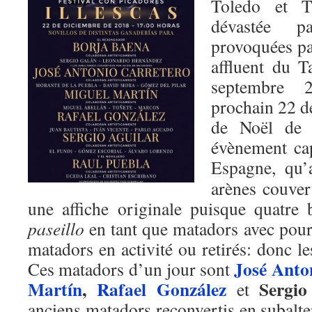
Toledo et T
dévastée p
provoquées pa
affluent du T
septembre 
prochain 22 d
de Noël de l
évènement cap
Espagne, qu’
arènes couver
une affiche originale puisque quatre b
paseillo
en tant que matadors avec pou
matadors en activité ou retirés: donc le
José Anto
Ces matadors d’un jour sont
Martín
,
Rafael González
Sergio 
et
anciens matadors reconvertis en subalt