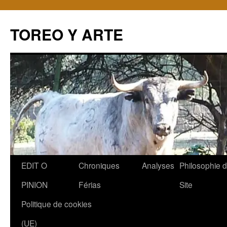
TOREO Y ARTE
Aller
EDIT O
Chroniques
Analyses
Philosophie 
au
PINION
Férias
Site
contenu
Politique de cookies
(UE)