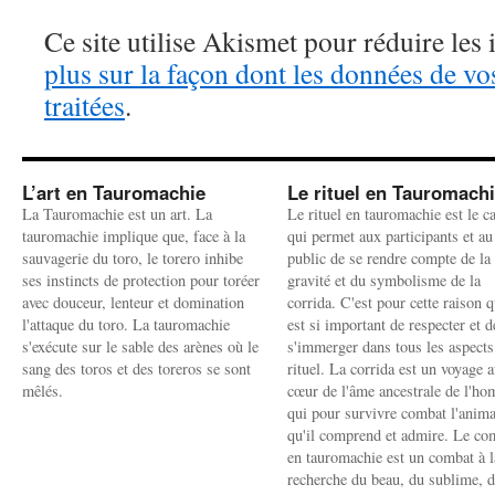
Ce site utilise Akismet pour réduire les 
plus sur la façon dont les données de v
traitées
.
L’art en Tauromachie
Le rituel en Tauromach
La Tauromachie est un art. La
Le rituel en tauromachie est le c
tauromachie implique que, face à la
qui permet aux participants et au
sauvagerie du toro, le torero inhibe
public de se rendre compte de la
ses instincts de protection pour toréer
gravité et du symbolisme de la
avec douceur, lenteur et domination
corrida. C'est pour cette raison q
l'attaque du toro. La tauromachie
est si important de respecter et d
s'exécute sur le sable des arènes où le
s'immerger dans tous les aspects
sang des toros et des toreros se sont
rituel. La corrida est un voyage 
mêlés.
cœur de l'âme ancestrale de l'h
qui pour survivre combat l'anima
qu'il comprend et admire. Le co
en tauromachie est un combat à l
recherche du beau, du sublime, 