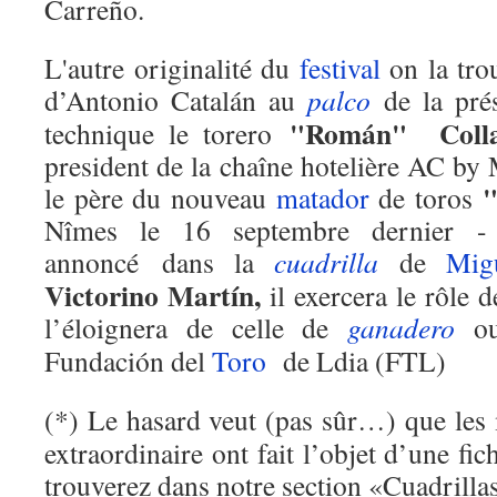
Carreño.
L'autre originalité du
festival
on la tro
d’Antonio Catalán au
palco
de la prés
"Román" Coll
technique le torero
president de la chaîne hotelière AC by 
"
le père du nouveau
matador
de toros
Nîmes le 16 septembre dernier - 
annoncé dans la
cuadrilla
de
Mig
Victorino Martín,
il exercera le rôle 
l’éloignera de celle de
ganadero
ou
Fundación del
Toro
de Ldia (FTL)
(*) Le hasard veut (pas sûr…) que les
extraordinaire ont fait l’objet d’une fi
trouverez dans notre section «Cuadrilla