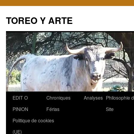
TOREO Y ARTE
Aller
EDIT O
Chroniques
Analyses
Philosophie 
au
PINION
Férias
Site
contenu
Politique de cookies
(UE)