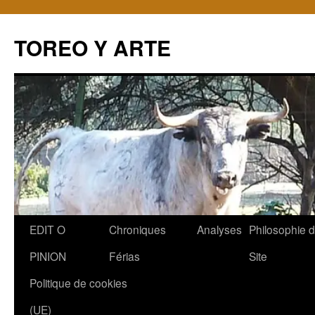
TOREO Y ARTE
Aller
EDIT O
Chroniques
Analyses
Philosophie 
au
PINION
Férias
Site
contenu
Politique de cookies
(UE)