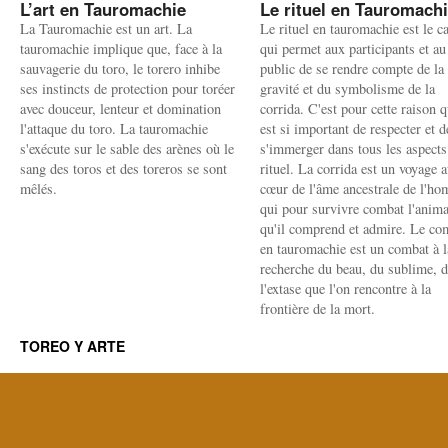
L’art en Tauromachie
Le rituel en Tauromach
La Tauromachie est un art. La
Le rituel en tauromachie est le c
tauromachie implique que, face à la
qui permet aux participants et au
sauvagerie du toro, le torero inhibe
public de se rendre compte de la
ses instincts de protection pour toréer
gravité et du symbolisme de la
avec douceur, lenteur et domination
corrida. C'est pour cette raison q
l'attaque du toro. La tauromachie
est si important de respecter et d
s'exécute sur le sable des arènes où le
s'immerger dans tous les aspects
sang des toros et des toreros se sont
rituel. La corrida est un voyage 
mêlés.
cœur de l'âme ancestrale de l'h
qui pour survivre combat l'anima
qu'il comprend et admire. Le co
en tauromachie est un combat à l
recherche du beau, du sublime, 
l'extase que l'on rencontre à la
frontière de la mort.
TOREO Y ARTE