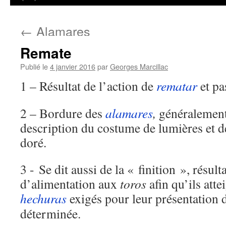
←
Alamares
Remate
Publié le
4 janvier 2016
par
Georges Marcillac
1 – Résultat de l’action de
rematar
et pa
2 – Bordure des
alamares
,
généralemen
description du costume de lumières et d
doré.
3 - Se dit aussi de la « finition », résult
d’alimentation aux
toros
afin qu’ils atte
hechuras
exigés pour leur présentation 
déterminée.