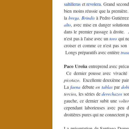
saltilleras
et
revolera
. Grand second
bien moins réussie que la premièr
la
brega
.
Brindis
à Pedro Gutiérrez
alto
, avec mise en danger solutionn
dans le premier passage à droite.
n'est pas à l'aise avec un
toro
qui ne
croiser et comme ce n'est pas son 
Longs préparatifs avec entière
tras
Paco Ureña
entreprend avec précau
Ce dernier pousse avec vivacité 
picotazo
. Excellente deuxième pai
La
faena
débute
en
tablas
par
dob
tercios,
les séries de
derechazos
son
gauche, ce dernier subit une
volte
cependant laborieuses avec peu d
droitières pures qui ne connectent p
La présentation de Santiago Dome