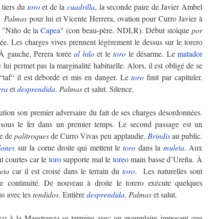
 tiers du
toro
et de la
cuadrilla
, la seconde paire de Javier Ambel
e.
Palmas
pour lui et Vicente Herrera, ovation pour Curro Javier à
 "Niño de la
Capea
" (con beau-père. NDLR). Début stoïque
por
ée. Les charges vives prennent légèrement le dessus sur le torero
 À gauche, Perera torée
al hilo
et le
toro
le désarme. Le
matador
 lui permet pas la marginalité habituelle. Alors, il est obligé de se
“taf“ il est débordé et mis en danger. Le
toro
finit par capituler.
era
et
desprendida
.
Palmas
et salut. Silence.
tion son premier adversaire du fait de ses charges désordonnées.
sous le fer dans un premier temps. Le second passage est un
re de
palitroques
de Curro Vivas peu applaudie.
Brindis
au public.
lones
sur la corne droite qui mettent le
toro
dans la
muleta
. Aux
t courtes car le
toro
supporte mal le
toreo
main basse d’Ureña. À
reta
car il est croisé dans le terrain du
toro
. Les naturelles sont
e continuité. De nouveau à droite le torero exécute quelques
as avec les
tendidos
. Entière
desprendida
.
Palmas
et salut.
cq à la Maestranza se termine avec un exemplaire imposant que