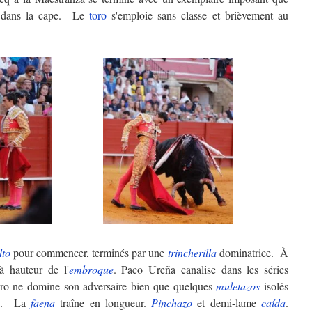
 dans la cape. Le
toro
s'emploie sans classe et brièvement au
lto
pour commencer, terminés par une
trincherilla
dominatrice. À
 hauteur de l'
embroque
. Paco Ureña canalise dans les séries
ero ne domine son adversaire bien que quelques
muletazos
isolés
tis. La
faena
traîne en longueur.
Pinchazo
et demi-lame
caída
.