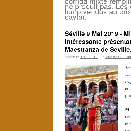
corrida mixte rempli
ne produit pas. Les
lump vendus au pri
caviar.
Séville 9 Mai 2019 - M
Intéressante présenta
Maestranza de Séville
Publié le
9 mai 2019
par
Niño de San Raf
Te
ga
tra
enc
pr
Ma
de
têt
de