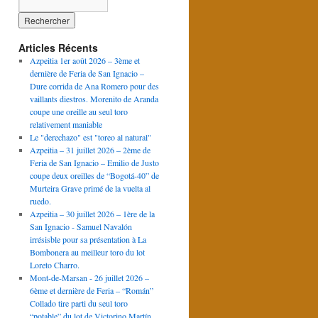
Articles Récents
Azpeitia 1er août 2026 – 3ème et
dernière de Feria de San Ignacio –
Dure corrida de Ana Romero pour des
vaillants diestros. Morenito de Aranda
coupe une oreille au seul toro
relativement maniable
Le "derechazo" est "toreo al natural"
Azpeitia – 31 juillet 2026 – 2ème de
Feria de San Ignacio – Emilio de Justo
coupe deux oreilles de “Bogotá-40” de
Murteira Grave primé de la vuelta al
ruedo.
Azpeitia – 30 juillet 2026 – 1ère de la
San Ignacio - Samuel Navalón
irrésisble pour sa présentation à La
Bombonera au meilleur toro du lot
Loreto Charro.
Mont-de-Marsan - 26 juillet 2026 –
6ème et dernière de Feria – “Román”
Collado tire parti du seul toro
“potable” du lot de Victorino Martín.