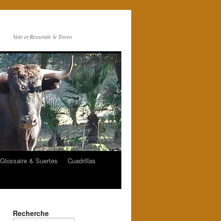
Voir et Ressentir le Toreo
Glossaire & Suertes
Cuadrillas
Recherche