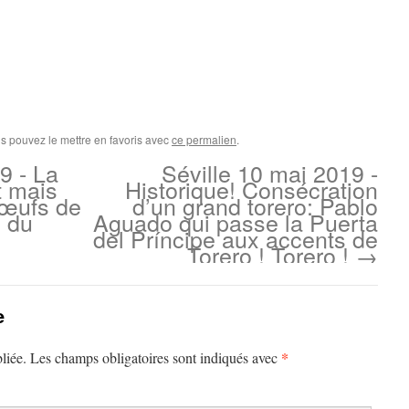
us pouvez le mettre en favoris avec
ce permalien
.
9 - La
Séville 10 mai 2019 -
t mais
Historique! Consécration
 œufs de
d’un grand torero: Pablo
x du
Aguado qui passe la Puerta
del Príncipe aux accents de
Torero ! Torero !
→
e
*
liée.
Les champs obligatoires sont indiqués avec