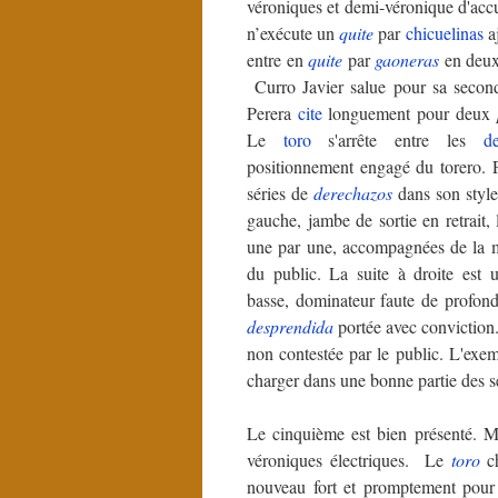
véroniques et demi-véronique d'ac
n’exécute un
quite
par
chicuelinas
aj
entre en
quite
par
gaoneras
en deux 
Curro Javier salue pour sa second
Perera
cite
longuement pour deux
Le
toro
s'arrête entre les
d
positionnement engagé du torero. P
séries de
derechazos
dans son style
gauche, jambe de sortie en retrait,
une par une, accompagnées de la m
du public. La suite à droite est
basse, dominateur faute de profon
desprendida
portée avec conviction.
non contestée par le public. L'ex
charger dans une bonne partie des sé
Le cinquième est bien présenté. M
véroniques électriques. Le
toro
ch
nouveau fort et promptement pour