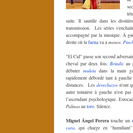
se
tê
suite. Il sautille dans les droit
transmission. Les séries s'enchaîn
accompagné par la musique. À ga
droite où la
faena
va a
menos
.
Pinc
"El Cid" passe son second adversaire
cheval par deux fois.
Brindis
au 
débuter
muleta
dans la main g
rapidement débordé tant à gauche q
distances. Les
derechazos
n'ont q
autre tentative à gauche n'est pas
l’ascendant psychologique. Estoca
Palmas
au
toro
. Silence.
Miguel Ángel Perera
touche un
cara
, qui charge en "humiliant"