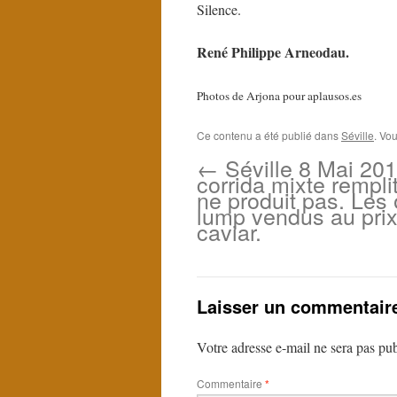
Silence.
René Philippe Arneodau.
Photos de Arjona pour aplausos.es
Ce contenu a été publié dans
Séville
. Vo
←
Séville 8 Mai 201
corrida mixte rempli
ne produit pas. Les
lump vendus au pri
caviar.
Laisser un commentair
Votre adresse e-mail ne sera pas pub
Commentaire
*