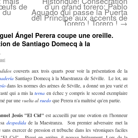
t mais
Historique! Consécration
 œufs de
d’un grand torero: Pablo
x du
Aguado qui passe la Puerta
del Príncipe aux accents de
Torero ! Torero !
→
iguel Ángel Perera coupe une oreille.
tion de Santiago Domecq à la
.
ael
ndidos
couverts aux trois quarts pour voir la présentation de la
nadería
Santiago Domecq à la Maestranza de Séville. Le lot, au
pío
dans les normes des arènes de Séville, a donné un jeu varié et
asté qui a mis la
terna
en échec y compris le second exemplaire
imé par une
vuelta al
ruedo
que Perera n'a maîtrisé qu'en partie.
nuel Jesús "El Cid"
est accueilli par une ovation en l'honneur
 sa
despedida
de la Maestranza. Son premier adversaire met la
e sans exercer de pression et trébuche dans les véroniques faciles
 "El Cid". Piqué en arrière, il pousse brièvement. Lors de la