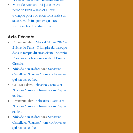
Mont-de-Marsan - 25 juillet 2026 -
5ème de Feria – Daniel Luque
triomphe pour son encerrona mais son
succès est freiné par les qualités
insuffisantes de certains toros.
Avis Récents
Emmanuel
dans
Madrid 31 mai 2026 -
21ème de Feria - Triomphe du baroque
dans le temple du classicisme. Antonio
Ferrera deux fois une oreille et Puerta
Grande.
Niño de San Rafael
dans
Sebastián
Castella et "Cantaor", une controverse
qui n'a pas eu lieu.
GIBERT
dans
Sebastián Castella et
"Cantaor", une controverse qui n'a pas
eu lieu.
Emmanuel
dans
Sebastián Castella et
"Cantaor", une controverse qui n'a pas
eu lieu.
Niño de San Rafael
dans
Sebastián
Castella et "Cantaor", une controverse
qui n'a pas eu lieu.