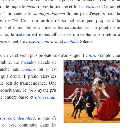
conde pique le
bicho
ouvre la bouche et fuit la
carioca
. Distrait et
te à mi-hauteur le
santiago-domecq
donne peu d'espoirs pour la
ières de "El Cid" qui profite de sa noblesse peu propice à la
ent et il rentabilise au mieux les circonstances, au point d'être
uche, le
matador
est moins efficace ce qui explique son retour à
hazo
et entière
trasera
,
contraria
et
tendida
. Silence.
 en va-et-vient plus probatoire qu'artistique. Le
toro
s'emploie au
public.
Le
matador
décide de
auche aux
medios
où il est
u'à droite. Il prend alors ses
ue peu de transcendance. Une
 concluante, le
toro
ayant pris
de entière basse et
atravesada
.
toro
cornidelantero
,
lavado de
 et avec continuité dans les