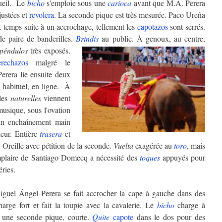
cueil. Le
bicho
s'emploie sous une
carioca
avant que M.A. Perera
ustées et
revolera
. La seconde pique est très mesurée. Paco Ureña
temps suite à un accrochage, tellement les
capotazos
sont serrés.
e paire de banderilles.
Brindis
au public.
À genoux, au centre,
péndulos
très exposés.
erechazos
malgré le
erera lie ensuite deux
 habituel, en ligne. À
 les
naturelles
viennent
usique, sous l'ovation
 un enchaînement main
deur. Entière
trasera
et
 Oreille avec pétition de la seconde.
Vuelta
exagérée au
toro
, mais
emplaire de Santiago Domecq a nécessité des
toques
appuyés pour
ries.
iguel Ángel Perera se fait accrocher la cape à gauche dans des
arge fort et fait la toupie avec la cavalerie. Le
bicho
charge à
 une seconde pique, courte.
Quite
capote
dans le dos pour des