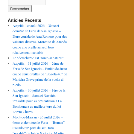
Articles Récents
Azpeitia 1er août 2026 – 3ème et
dernière de Feria de San Ignacio –
Dure corrida de Ana Romero pour des
vaillants diestros. Morenito de Aranda
coupe une oreille au seul toro
relativement maniable
Le "derechazo" est "toreo al natural"
Azpeitia – 31 juillet 2026 – 2ème de
Feria de San Ignacio – Emilio de Justo
coupe deux oreilles de “Bogotá-40” de
Murteira Grave primé de la vuelta al
ruedo.
Azpeitia – 30 juillet 2026 – 1ère de la
San Ignacio - Samuel Navalón
irrésisble pour sa présentation à La
Bombonera au meilleur toro du lot
Loreto Charro.
Mont-de-Marsan - 26 juillet 2026 –
6ème et dernière de Feria – “Román”
Collado tire parti du seul toro
“potable” du lot de Victorino Martín.