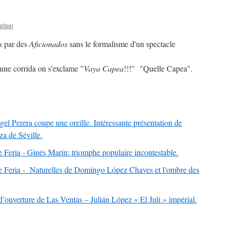
afael
s
par des
Aficionados
sans le formalisme d'un spectacle
une corrida on s'exclame "
Vaya Capea
!!!" "Quelle Capea".
el Perera coupe une oreille. Intéressante présentation de
a de Séville.
Feria - Ginés Marín: triomphe populaire incontestable.
 Feria - Naturelles de Domingo López Chaves et l'ombre des
’ouverture de Las Ventas – Julián López « El Juli » impérial.