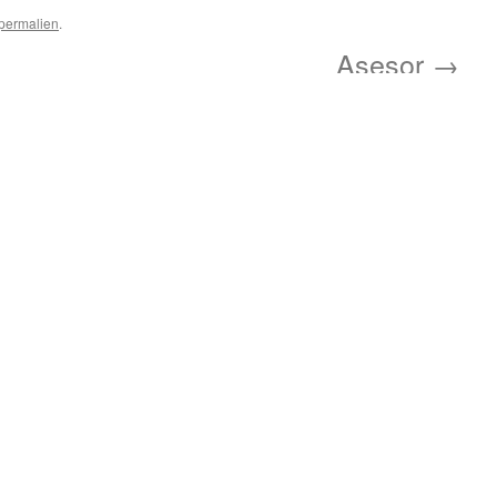
permalien
.
Asesor
→