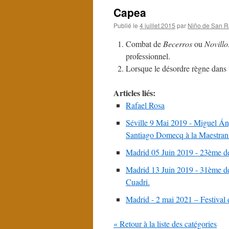
Capea
Publié le
4 juillet 2015
par
Niño de San R
Combat de
Becerros
ou
Novillo
professionnel.
Lorsque le désordre règne dans 
Articles liés:
Rafael Rosa
Séville 9 Mai 2019 - Miguel Áng
Santiago Domecq à la Maestranz
Madrid 05 Juin 2019 - 23ème de 
Madrid 13 Juin 2019 - 31ème de
Cuadri.
Madrid - 2 mai 2021 – Festival d
« Retour à la liste des catégories