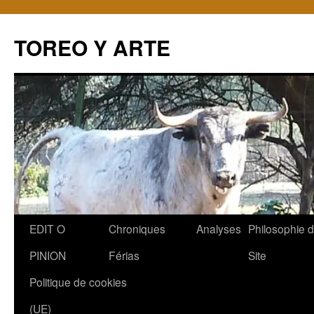
TOREO Y ARTE
Aller
EDIT O
Chroniques
Analyses
Philosophie 
au
PINION
Férias
Site
contenu
Politique de cookies
(UE)