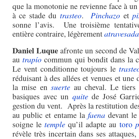
que la monotonie ne revienne face à u
à ce stade du
trasteo
.
Pinchazo
et
p
sonne l’avis. Une troisième tentati
entière contraire, légèrement
atravesada
Daniel Luque
afronte un second de Va
au
trapío
commun qui bondit dans la ca
Le vent conditionne toujours le
traste
réduisant à des allées et venues et une
la mise en
suerte
au cheval. Le tiers 
basiques avec un
quite
de José Garr
gestion du vent. Après la restitution d
au public et entame la
faena
devant l
soigne le
temple
qu’il adapte au
toro
p
révèle très incertain dans ses attaques,