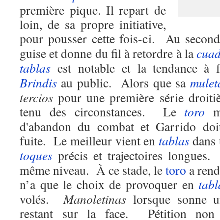
première pique. Il repart de
loin, de sa propre initiative,
pour pousser cette fois-ci. Au second
guise et donne du fil à retordre à la
cuad
tablas
est notable et la tendance à f
Brindis
au public. Alors que sa
mulet
tercios
pour une première série droiti
tenu des circonstances. Le
toro
mo
d'abandon du combat et Garrido doit
fuite. Le meilleur vient en
tablas
dans 
toques
précis et trajectoires longues.
même niveau. À ce stade, le
toro
a rend
n’a que le choix de provoquer en
tabl
volés.
Manoletinas
lorsque sonne u
restant sur la face. Pétition no