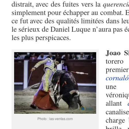
distrait, avec des fuites vers la
querenci
simplement pour échapper au combat. Et
ce fut avec des qualités limitées dans le
le sérieux de Daniel Luque n’aura pas 
les plus perspicaces.
Joao S
torero 
premi
cornal
une 
véroni
allant
canali
charge
Photo : las-ventas.com
brille