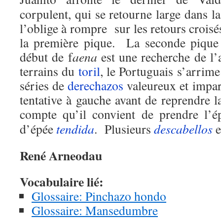
corpulent, qui se retourne large dans l
l’oblige à rompre sur les retours crois
la première pique. La seconde piqu
début de f
aena
est une recherche de l’
terrains du
toril
, le Portuguais s’arrime
séries de
derechazos
valeureux et imparf
tentative à gauche avant de reprendre l
compte qu’il convient de prendre l
d’épée
tendida
. Plusieurs
descabellos
e
René Arneodau
Vocabulaire lié:
Glossaire: Pinchazo hondo
Glossaire: Mansedumbre