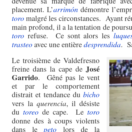
devenue sa marque de fabrique ave
placement. L’
arrimón
démontre l’empris
toro
malgré les circonstances. Ayant ré
main profond, il a la tentation de pours
toro
refuse. Ce sont alors les
luque
trasteo
avec une entière
desprendida
. S
Le troisième de Valdefresno
José
freine dans la cape de
Garrido
. Gêné pas le vent
et par le comportement
distrait et tendance du
bicho
vers la
querencia
, il désiste
du
toreo
de cape. Le
toro
donne des à coups violents
dans le
peto
lors de la