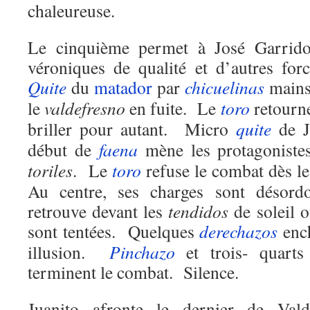
chaleureuse.
Le cinquième permet à José Garrido 
véroniques de qualité et d’autres fo
Quite
du
matador
par
chicuelinas
mains 
le
valdefresno
en fuite. Le
toro
retourne
briller pour autant. Micro
quite
de J
début de
faena
mène les protagoniste
toriles
. Le
toro
refuse le combat dès l
Au centre, ses charges sont désord
retrouve devant les
tendidos
de soleil o
sont tentées. Quelques
derechazos
ench
illusion.
Pinchazo
et trois- quarts
terminent le combat. Silence.
Juanito afronte le dernier de Val