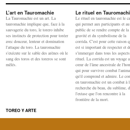
L’art en Tauromachie
Le rituel en Tauromach
La Tauromachie est un art. La
Le rituel en tauromachie est le c
tauromachie implique que, face à la
qui permet aux participants et au
sauvagerie du toro, le torero inhibe
public de se rendre compte de la
ses instincts de protection pour toréer
gravité et du symbolisme de la
avec douceur, lenteur et domination
corrida. C'est pour cette raison q
l'attaque du toro. La tauromachie
est si important de respecter et d
s'exécute sur le sable des arènes où le
s'immerger dans tous les aspects
sang des toros et des toreros se sont
rituel. La corrida est un voyage 
mêlés.
cœur de l'âme ancestrale de l'h
qui pour survivre combat l'anima
qu'il comprend et admire. Le co
en tauromachie est un combat à l
recherche du beau, du sublime, 
l'extase que l'on rencontre à la
frontière de la mort.
TOREO Y ARTE