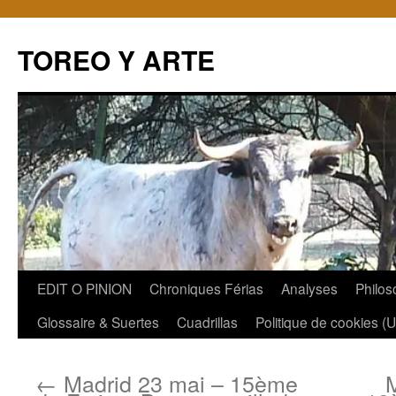
TOREO Y ARTE
Aller
EDIT O PINION
Chroniques Férias
Analyses
Philos
au
Glossaire & Suertes
Cuadrillas
Politique de cookies (
contenu
←
Madrid 23 mai – 15ème