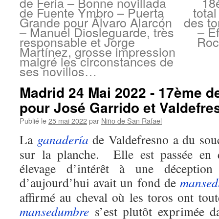
de Feria – Bonne novillada
18
de Fuente Ymbro – Puerta
tota
Grande pour Álvaro Alarcón
des t
– Manuel Diosleguarde, très
– E
responsable et Jorge
Roc
Martínez, grosse impression
malgré les circonstances de
ses novillos…
Madrid 24 Mai 2022 - 17ème de
pour José Garrido et Valdefres
Publié le
25 mai 2022
par
Niño de San Rafael
La
ganadería
de Valdefresno a du souci
sur la planche. Elle est passée en 
élevage d’intérêt à une décepti
d’aujourd’hui avait un fond de
mansed
affirmé au cheval où les toros ont tou
mansedumbre
s’est plutôt exprimée 