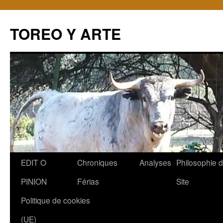
TOREO Y ARTE
Aller
EDIT O
Chroniques
Analyses
Philosophie 
au
PINION
Férias
Site
contenu
Politique de cookies
(UE)