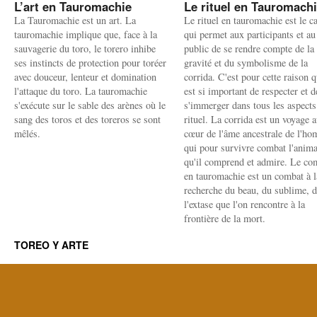
L’art en Tauromachie
Le rituel en Tauromach
La Tauromachie est un art. La
Le rituel en tauromachie est le c
tauromachie implique que, face à la
qui permet aux participants et au
sauvagerie du toro, le torero inhibe
public de se rendre compte de la
ses instincts de protection pour toréer
gravité et du symbolisme de la
avec douceur, lenteur et domination
corrida. C'est pour cette raison q
l'attaque du toro. La tauromachie
est si important de respecter et d
s'exécute sur le sable des arènes où le
s'immerger dans tous les aspects
sang des toros et des toreros se sont
rituel. La corrida est un voyage 
mêlés.
cœur de l'âme ancestrale de l'h
qui pour survivre combat l'anima
qu'il comprend et admire. Le co
en tauromachie est un combat à l
recherche du beau, du sublime, 
l'extase que l'on rencontre à la
frontière de la mort.
TOREO Y ARTE