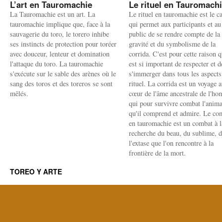
L’art en Tauromachie
Le rituel en Tauromach
La Tauromachie est un art. La
Le rituel en tauromachie est le c
tauromachie implique que, face à la
qui permet aux participants et au
sauvagerie du toro, le torero inhibe
public de se rendre compte de la
ses instincts de protection pour toréer
gravité et du symbolisme de la
avec douceur, lenteur et domination
corrida. C'est pour cette raison q
l'attaque du toro. La tauromachie
est si important de respecter et d
s'exécute sur le sable des arènes où le
s'immerger dans tous les aspects
sang des toros et des toreros se sont
rituel. La corrida est un voyage 
mêlés.
cœur de l'âme ancestrale de l'h
qui pour survivre combat l'anima
qu'il comprend et admire. Le co
en tauromachie est un combat à l
recherche du beau, du sublime, 
l'extase que l'on rencontre à la
frontière de la mort.
TOREO Y ARTE