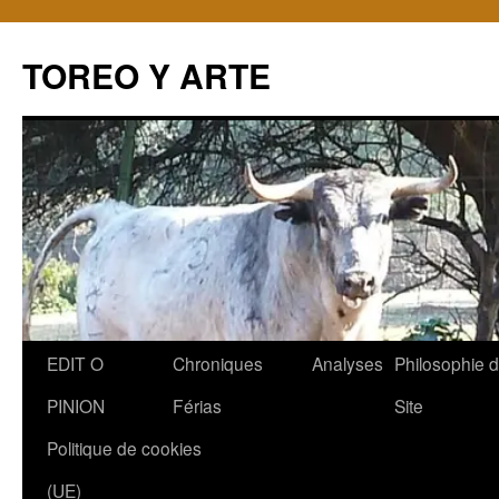
TOREO Y ARTE
Aller
EDIT O
Chroniques
Analyses
Philosophie 
au
PINION
Férias
Site
contenu
Politique de cookies
(UE)