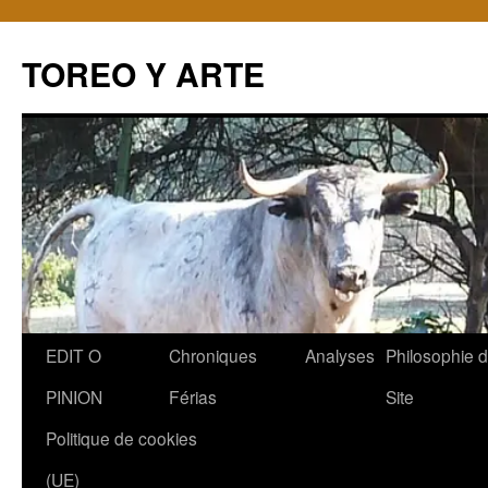
TOREO Y ARTE
Aller
EDIT O
Chroniques
Analyses
Philosophie 
au
PINION
Férias
Site
contenu
Politique de cookies
(UE)