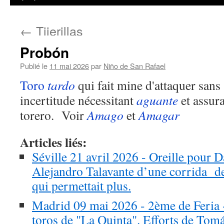
←
Tijerillas
Probón
Publié le
11 mai 2026
par
Niño de San Rafael
Toro
tardo
qui fait mine d'attaquer sans 
incertitude nécessitant
aguante
et assura
torero. Voir
Amago
et
Amagar
Articles liés:
Séville 21 avril 2026 - Oreille pour 
Alejandro Talavante d’une corrida d
qui permettait plus.
Madrid 09 mai 2026 - 2ème de Feria 
toros de "La Quinta". Efforts de Tomá