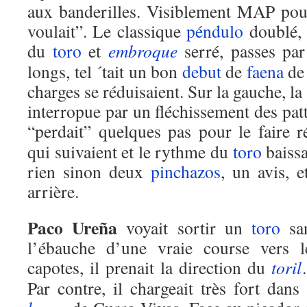
aux banderilles. Visiblement MAP pou
voulait”. Le classique
péndulo
doublé, 
du
toro
et
embroque
serré, passes par
longs, tel ´tait un bon
debut
de
faena
d
charges se réduisaient. Sur la gauche, la 
interropue par un fléchissement des pat
“perdait” quelques pas pour le faire 
qui suivaient et le rythme du
toro
baissa
rien sinon deux
pinchazos
, un avis, 
arrière.
Paco Ureña
voyait sortir un
toro
sa
l’ébauche d’une vraie course vers l
capotes, il prenait la direction du
toril
Par contre, il chargeait très fort dans 