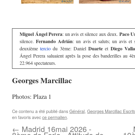
Miguel Ángel Perera
Paco U
: un avis et silence aux deux.
Fernando Adrián
silence.
: un avis et saluts; un avis et 
Duarte
Diego Vall
deuxième
tercio
du 3ème: Daniel
et
Ángel Perera saluaient après la pose des banderilles au
22.964 spectateurs.
Georges Marcillac
Photos: Plaza 1
Ce contenu a été publié dans
Général
,
Georges Marcillac Escrit
en favoris avec
ce permalien
.
←
Madrid 16mai 2026 -
8ème de Feria - Attitude de
10è