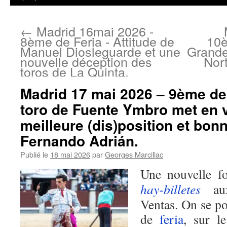
←
Madrid 16mai 2026 -
8ème de Feria - Attitude de
10è
Manuel Diosleguarde et une
Grande
nouvelle déception des
Nor
toros de La Quinta.
Madrid 17 mai 2026 – 9ème de 
toro de Fuente Ymbro met en 
meilleure (dis)position et bon
Fernando Adrián.
Publié le
18 mai 2026
par
Georges Marcillac
Une nouvelle fo
hay-billetes
aux
Ventas. On se po
de
feria
, sur l