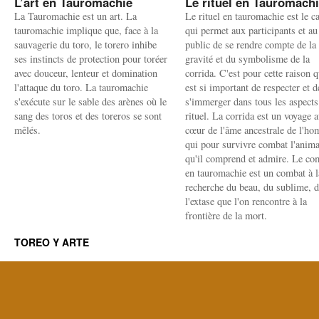
L’art en Tauromachie
Le rituel en Tauromach
La Tauromachie est un art. La
Le rituel en tauromachie est le c
tauromachie implique que, face à la
qui permet aux participants et au
sauvagerie du toro, le torero inhibe
public de se rendre compte de la
ses instincts de protection pour toréer
gravité et du symbolisme de la
avec douceur, lenteur et domination
corrida. C'est pour cette raison q
l'attaque du toro. La tauromachie
est si important de respecter et d
s'exécute sur le sable des arènes où le
s'immerger dans tous les aspects
sang des toros et des toreros se sont
rituel. La corrida est un voyage 
mêlés.
cœur de l'âme ancestrale de l'h
qui pour survivre combat l'anima
qu'il comprend et admire. Le co
en tauromachie est un combat à l
recherche du beau, du sublime, 
l'extase que l'on rencontre à la
frontière de la mort.
TOREO Y ARTE