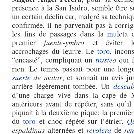
présence à la San Isidro, semble être s
un certain déclin car, malgré sa techniq
confirmée, il ne parvenait pas à corrig
les fins de passages dans la
muleta
d
premier
fuente-ymbro
et éviter l
accrochages du leurre. Le
toro
, incon
“encasté”, compliquait un
trasteo
qui f
rien. Le temps passait pour une long
suerte
de matar
, et sonnait un avis j
arrière légèrement tombée. Un
descab
d’une charge vive dans la cape de M
antérieurs avant de répéter, sans qu’il
piquait à la deuxième pique; la premièr
du
toro
et choc répété sur l’étrier.
Qu
espaldinas
alternées et
revolera
de
re