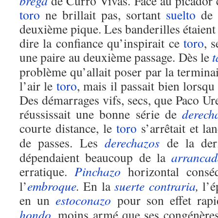
brega
de Curro Vivas. Face au picador 
toro
ne brillait pas, sortant
suelto
de 
deuxième pique. Les banderilles étaient 
dire la confiance qu’inspirait ce
toro
, 
une paire au deuxième passage. Dès le
t
problème qu’allait poser par la terminai
l’air le
toro
, mais il passait bien lorsqu
Des démarrages vifs, secs, que Paco Ureñ
réussissait une bonne série de
derech
courte distance, le
toro
s’arrêtait et la
de passes. Les
derechazos
de la dern
dépendaient beaucoup de la
arrancad
erratique.
Pinchazo
horizontal consé
l’
embroque
.
En la
suerte
contraria
,
l’é
en un
estoconazo
pour son effet rap
hondo
, moins armé que ses congénères,