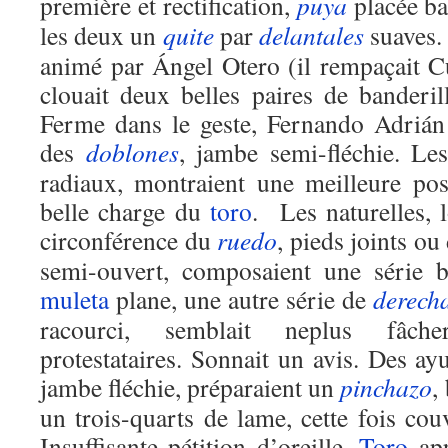
première et rectification,
puya
placée ba
les deux un
quite
par
delantales
suaves. 
animé par Ángel Otero (il rempaçait Cu
clouait deux belles paires de banderi
Ferme dans le geste, Fernando Adrián
des
doblones
, jambe semi-fléchie. L
radiaux, montraient une meilleure pos
belle charge du
toro
. Les naturelles, l
circonférence du
ruedo
, pieds joints o
semi-ouvert, composaient une série br
muleta
plane, une autre série de
derech
racourci, semblait neplus fâche
protestataires. Sonnait un avis. Des a
jambe fléchie, préparaient un
pinchazo
,
un trois-quarts de lame, cette fois cou
Insuffisante pétition d’oreille.
Toro
app