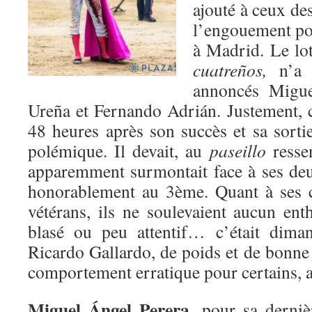
ajouté à ceux de
l’engouement po
à Madrid. Le lo
cuatreños,
n’a 
annoncés Migue
Ureña et Fernando Adrián. Justement, c
48 heures après son succès et sa sorti
polémique. Il devait, au
paseillo
ressen
apparemment surmontait face à ses deux
honorablement au 3ème. Quant à se
vétérans, ils ne soulevaient aucun en
blasé ou peu attentif… c’était dima
Ricardo Gallardo, de poids et de bonne
comportement erratique pour certains, 
Miguel Ángel Perera,
pour sa derniè