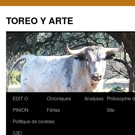
TOREO Y ARTE
Aller
EDIT O
Chroniques
Analyses
Philosophie 
au
PINION
Férias
Site
contenu
Politique de cookies
(UE)