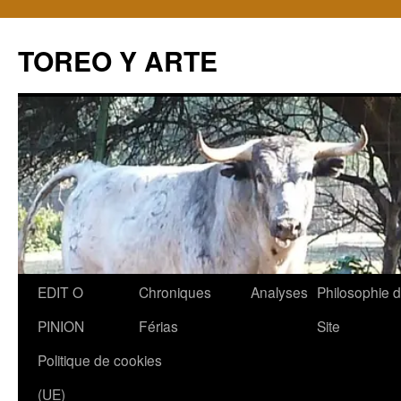
TOREO Y ARTE
Aller
EDIT O
Chroniques
Analyses
Philosophie 
au
PINION
Férias
Site
contenu
Politique de cookies
(UE)