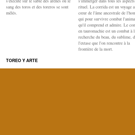
s'exécute sur le sable des arènes où le
s'immerger dans tous les aspects
sang des toros et des toreros se sont
rituel. La corrida est un voyage 
mêlés.
cœur de l'âme ancestrale de l'h
qui pour survivre combat l'anima
qu'il comprend et admire. Le co
en tauromachie est un combat à l
recherche du beau, du sublime, 
l'extase que l'on rencontre à la
frontière de la mort.
TOREO Y ARTE