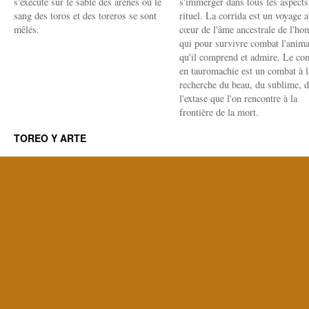
s'exécute sur le sable des arènes où le
s'immerger dans tous les aspects
sang des toros et des toreros se sont
rituel. La corrida est un voyage 
mêlés.
cœur de l'âme ancestrale de l'h
qui pour survivre combat l'anima
qu'il comprend et admire. Le co
en tauromachie est un combat à l
recherche du beau, du sublime, 
l'extase que l'on rencontre à la
frontière de la mort.
TOREO Y ARTE