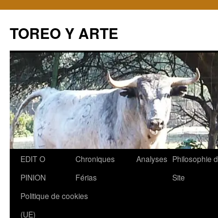
TOREO Y ARTE
Aller
EDIT O
Chroniques
Analyses
Philosophie 
au
PINION
Férias
Site
contenu
Politique de cookies
(UE)