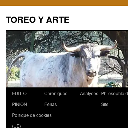
TOREO Y ARTE
Aller
EDIT O
Chroniques
Analyses
Philosophie 
au
PINION
Férias
Site
contenu
Politique de cookies
(UE)