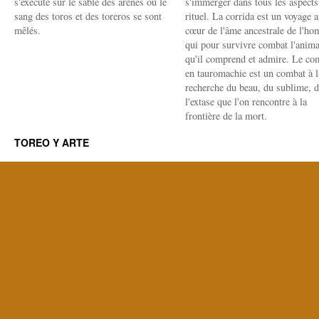
s'exécute sur le sable des arènes où le
s'immerger dans tous les aspects
sang des toros et des toreros se sont
rituel. La corrida est un voyage 
mêlés.
cœur de l'âme ancestrale de l'h
qui pour survivre combat l'anima
qu'il comprend et admire. Le co
en tauromachie est un combat à l
recherche du beau, du sublime, 
l'extase que l'on rencontre à la
frontière de la mort.
TOREO Y ARTE