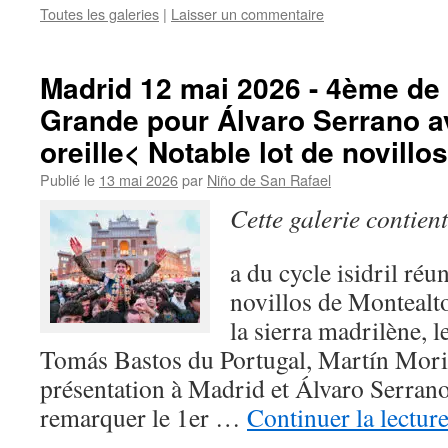
Toutes les galeries
|
Laisser un commentaire
Madrid 12 mai 2026 - 4ème de 
Grande pour Álvaro Serrano av
oreille< Notable lot de novillo
Publié le
13 mai 2026
par
Niño de San Rafael
Cette galerie contien
a du cycle isidril réu
novillos de Montealt
la sierra madrilène, l
Tomás Bastos du Portugal, Martín Morill
présentation à Madrid et Álvaro Serrano q
remarquer le 1er …
Continuer la lectur