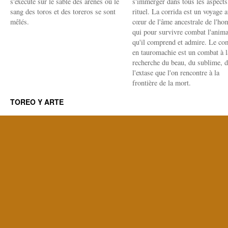
s'exécute sur le sable des arènes où le
s'immerger dans tous les aspects
sang des toros et des toreros se sont
rituel. La corrida est un voyage 
mêlés.
cœur de l'âme ancestrale de l'h
qui pour survivre combat l'anima
qu'il comprend et admire. Le co
en tauromachie est un combat à l
recherche du beau, du sublime, 
l'extase que l'on rencontre à la
frontière de la mort.
TOREO Y ARTE