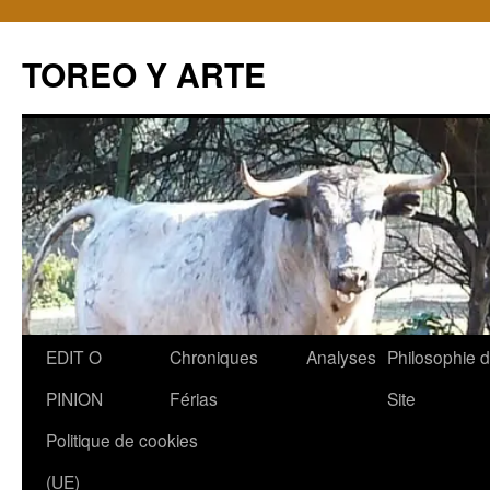
TOREO Y ARTE
Aller
EDIT O
Chroniques
Analyses
Philosophie 
au
PINION
Férias
Site
contenu
Politique de cookies
(UE)