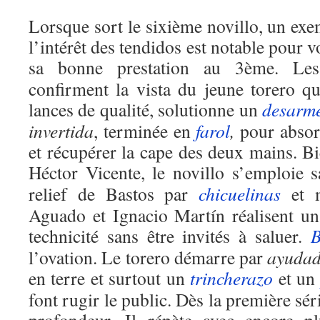
Lorsque sort le sixième novillo, un exem
l’intérêt des tendidos est notable pour 
sa bonne prestation au 3ème. Le
confirment la vista du jeune torero q
lances de qualité, solutionne un
desarm
invertida
, terminée en
farol
,
pour absor
et récupérer la cape des deux mains. B
Héctor Vicente, le novillo s’emploie s
relief de Bastos par
chicuelinas
et m
Aguado et Ignacio Martín réalisent un
technicité sans être invités à saluer.
B
l’ovation. Le torero démarre par
ayuda
en terre et surtout un
trincherazo
et u
font rugir le public. Dès la première séri