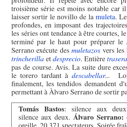
profondeur. Il répète avec encore pl
troisième série est moins notable car il
laisser sortir le novillo de la
muleta
. L
profondes, en imposant des trajectoir
les séries ont tendance à être courtes, l
terminé par le haut pour préparer le
Serrano exécute des
muletazos
vers les 
trincherilla
et
desprecio
. Entière
traser
pas de course. Avis. La suite dure exc
le torero tardant à
descabellar
...
Lor
finalement, les tendidos demandent d'u
permettant à Àlvaro Serrano de sortir pa
Tomás Bastos
: silence aux deu
Álvaro Serrano:
silence aux deux.
o
oreille. 20.371 spectateurs. Soirée fra