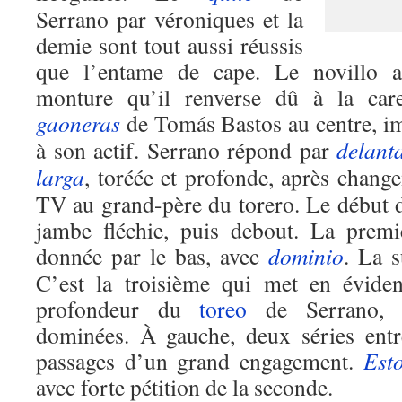
Serrano par véroniques et la
demie sont tout aussi réussis
que l’entame de cape. Le novillo at
monture qu’il renverse dû à la car
gaoneras
de Tomás Bastos au centre, im
à son actif. Serrano répond par
delant
larga
, toréée et profonde, après chan
TV au grand-père du torero. Le début
jambe fléchie, puis debout. La premiè
donnée par le bas, avec
dominio
. La s
C’est la troisième qui met en éviden
profondeur du
toreo
de Serrano, av
dominées. À gauche, deux séries ent
passages d’un grand engagement.
Est
avec forte pétition de la seconde.