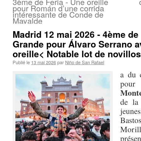
3ème de Feria - Une oreille
pour Román d’une corrida
intéressante de Conde de
Mayalde
Madrid 12 mai 2026 - 4ème de 
Grande pour Álvaro Serrano av
oreille< Notable lot de novillo
Publié le
13 mai 2026
par
Niño de San Rafael
a du 
pour
Monte
de l
jeune
Basto
Mori
prése