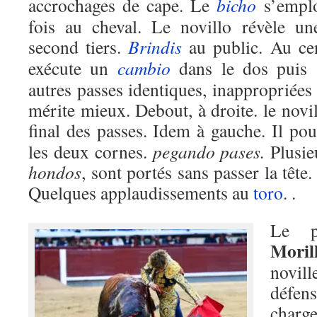
accrochages de cape. Le
bicho
s’emplo
fois au cheval. Le novillo révèle u
second tiers.
Brindis
au public. Au cen
exécute un
cambio
dans le dos puis 
autres passes identiques, inappropriées
mérite mieux. Debout, à droite. le novil
final des passes. Idem à gauche. Il po
les deux cornes.
pegando pases.
Plusie
hondos
, sont portés sans passer la tête.
Quelques applaudissements au
toro
. .
Le 
Moril
novil
défen
charg