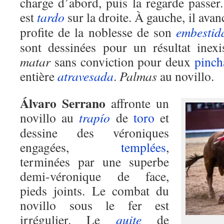
charge d’abord, puis la regarde passer.
est
tardo
sur la droite. À gauche, il avan
profite de la noblesse de son
embestid
sont dessinées pour un résultat inexi
matar
sans conviction pour deux
pinch
entière
atravesada
.
Palmas
au novillo.
Álvaro Serrano
affronte un
novillo au
trapío
de
toro
et
dessine des véroniques
engagées,
templées
,
terminées par une superbe
demi-véronique de face,
pieds joints. Le combat du
novillo sous le fer est
irrégulier. Le
quite
de