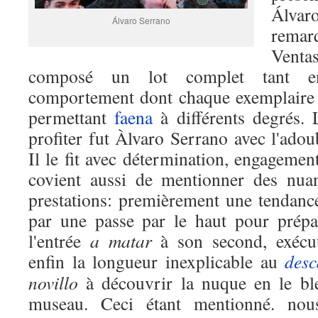
Álvaro
Álvaro Serrano
remar
Venta
composé un lot complet tant en
comportement dont chaque exemplaire 
permettant
faena
à différents degrés. 
profiter fut Àlvaro Serrano avec l'ado
Il le fit avec détermination, engagemen
covient aussi de mentionner des nuan
prestations: premièrement une tendance
par une passe par le haut pour prép
l'entrée
a matar
à son second, exécuté
enfin la longueur inexplicable au
desc
novillo
à découvrir la nuque en le bl
museau. Ceci étant mentionné. nou