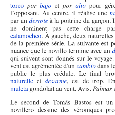
toreo
por
bajo
et
por
alto
pour gére
l’opposant. Au centre, il réalise une
t
par un
derrote
à la poitrine du garçon. 
ne dominent pas cette charge par
calamocheo
. À gauche, deux naturelle
de la première série. La suivante est 
nuance que le novillo termine avec un
d
qui suivent sont donnés sur le voyage.
vent est agrémentée d'un
cambio
dans le
public le plus crédule. Le final br
naturelle
et
desarme
, est de trop. En
muleta
gondolait au vent. Avis.
Palmas
Le second de Tomás Bastos est un 
novillero dessine des véroniques pr