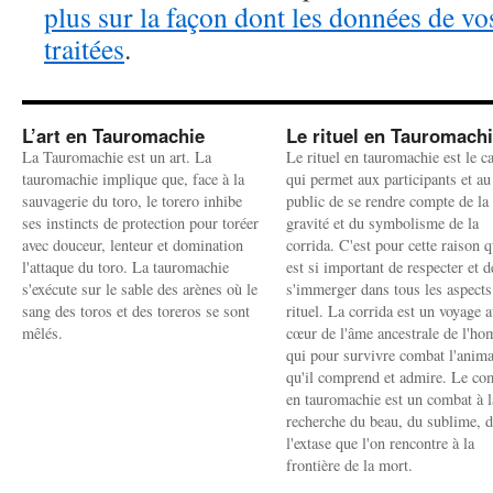
plus sur la façon dont les données de v
traitées
.
L’art en Tauromachie
Le rituel en Tauromach
La Tauromachie est un art. La
Le rituel en tauromachie est le c
tauromachie implique que, face à la
qui permet aux participants et au
sauvagerie du toro, le torero inhibe
public de se rendre compte de la
ses instincts de protection pour toréer
gravité et du symbolisme de la
avec douceur, lenteur et domination
corrida. C'est pour cette raison q
l'attaque du toro. La tauromachie
est si important de respecter et d
s'exécute sur le sable des arènes où le
s'immerger dans tous les aspects
sang des toros et des toreros se sont
rituel. La corrida est un voyage 
mêlés.
cœur de l'âme ancestrale de l'h
qui pour survivre combat l'anima
qu'il comprend et admire. Le co
en tauromachie est un combat à l
recherche du beau, du sublime, 
l'extase que l'on rencontre à la
frontière de la mort.