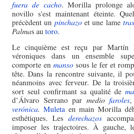
fuera de cacho
. Morilla prolonge a
novillo s'est maintenant éteinte. Qu
précèdent un
pinchazo
et une lame
tra
Palma
s au
toro
.
Le cinquième est reçu par Martín 
véroniques dans un ensemble supe
comporte en
manso
sous le fer et romp
tête. Dans la rencontre suivante, il p
néanmoins avec ferveur. De la troisi
sort seul confirmant sa qualité de
ma
d’Álvaro Serrano par
medio
faroles
verónica
.
Muleta
en main Morilla dé
esthétiques. Les
derechazos
accompag
imposer les trajectoires. À gauche, 