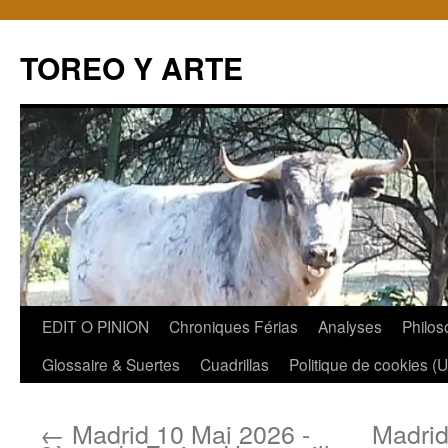
TOREO Y ARTE
Aller
EDIT O PINION
Chroniques Férias
Analyses
Philos
au
Glossaire & Suertes
Cuadrillas
Politique de cookies (
contenu
←
Madrid 10 Mai 2026 -
Madrid