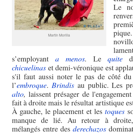
Le no
renve
premi
pique
Martín Morilla
novill
lame
s’employant
a menos
.
Le
quite
d'
chicuelinas
et demi-véronique est appla
s'il faut aussi noter le pas de côté 
l’
embroque
.
Brindis
au public. Les p
alto
,
laissent présager de l'engagement 
fait à droite mais le résultat artistique e
À gauche, le placement et les
toques
so
manque de lié. Au retour à droite
mélangés entre des
derechazos
dominate