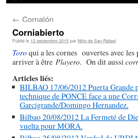
←
Cornalón
Corniabierto
Publié le
12 septembre 2015
par
Niño de San Rafael
Toro
qui a les cornes ouvertes avec les 
arriver à être
Playero
. On dit aussi
cor
Articles liés:
BILBAO 17/06/2012 Puerta Grande pou
technique de PONCE face a une Corri
Garcigrande/Domingo Hernandez.
Bilbao 20/08/2012 La Fermeté de D
vuelta pour MORA.
Bilbao 26/08/2012 Verdad de URDIA