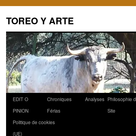
TOREO Y ARTE
Aller
EDIT O
Chroniques
Analyses
Philosophie 
au
PINION
Férias
Site
contenu
Politique de cookies
(UE)