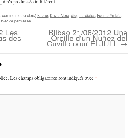
ui n'a pas laissée indifférent.
ec comme mot(s)-clé(s)
Bilbao
,
David Mora
,
diego urdiales
,
Fuente Ymbro
,
s avec
ce permalien
.
2 Les
Bilbao 21/08/2012 Une
as des
Oreille d'un Nuñez del
Cuvillo pour El JULI.
→
e
*
liée.
Les champs obligatoires sont indiqués avec