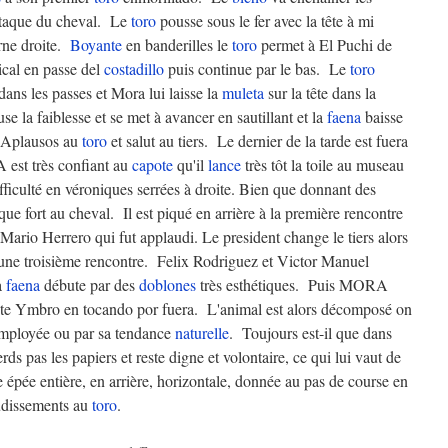
attaque du cheval. Le
toro
pousse sous le fer avec la tête à mi
orne droite.
Boyante
en banderilles le
toro
permet à El Puchi de
ical en passe del
costadillo
puis continue par le bas. Le
toro
 dans les passes et Mora lui laisse la
muleta
sur la tête dans la
se la faiblesse et se met à avancer en sautillant et la
faena
baisse
 Aplausos au
toro
et salut au tiers. Le dernier de la tarde est fuera
est très confiant au
capote
qu'il
lance
très tôt la toile au museau
ifficulté en véroniques serrées à droite. Bien que donnant des
que fort au cheval. Il est piqué en arrière à la première rencontre
 Mario Herrero qui fut applaudi. Le president change le tiers alors
ne troisième rencontre. Felix Rodriguez et Victor Manuel
a
faena
débute par des
doblones
très esthétiques. Puis MORA
nte Ymbro en tocando por fuera. L'animal est alors décomposé on
 employée ou par sa tendance
naturelle
. Toujours est-il que dans
s pas les papiers et reste digne et volontaire, ce qui lui vaut de
épée entière, en arrière, horizontale, donnée au pas de course en
udissements au
toro
.