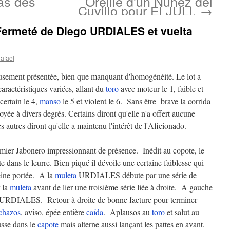
as des
Oreille d'un Nuñez del
Cuvillo pour El JULI.
→
Fermeté de Diego URDIALES et vuelta
afael
usement présentée, bien que manquant d'homogénéité. Le lot a
caractéristiques variées, allant du
toro
avec moteur le 1, faible et
ncertain le 4,
manso
le 5 et violent le 6. Sans être brave la corrida
loyée à divers degrés. Certains diront qu'elle n'a offert aucune
es autres diront qu'elle a maintenu l'intérêt de l'Aficionado.
r Jabonero impressionnant de présence. Inédit au copote, le
te dans le leurre. Bien piqué il dévoile une certaine faiblesse qui
eine portée. A la
muleta
URDIALES débute par une série de
r la
muleta
avant de lier une troisième série liée à droite. A gauche
ulté URDIALES. Retour à droite de bonne facture pour terminer
chazos
, aviso, épée entière
caída
. Aplausos au
toro
et salut au
sse dans le
capote
mais alterne aussi lançant les pattes en avant.