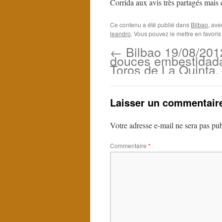
Corrida aux avis très partagés mais q
Ce contenu a été publié dans
Bilbao
, av
leandro
. Vous pouvez le mettre en favori
←
Bilbao 19/08/201
douces embestidad
Toros de La Quinta.
Laisser un commentair
Votre adresse e-mail ne sera pas pub
Commentaire
*