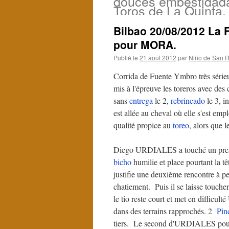
douces embestidad
Toros de La Quinta.
Bilbao 20/08/2012 La 
pour MORA.
Publié le
21 août 2012
par
Niño de San R
Corrida de Fuente Ymbro très série
mis à l'épreuve les toreros avec des 
sans
entrega
le 2,
rebrincado
le 3, i
est allée au cheval où elle s'est emp
qualité propice au
toreo
, alors que l
Diego URDIALES a touché un premie
bicho
humilie et place pourtant la tê
justifie une deuxième rencontre à p
chatiement. Puis il se laisse touche
le tio reste court et met en diffic
dans des terrains rapprochés. 2
Pin
tiers. Le second d'URDIALES pou