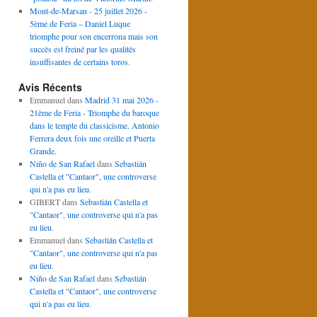
Mont-de-Marsan - 25 juillet 2026 -
5ème de Feria – Daniel Luque
triomphe pour son encerrona mais son
succès est freiné par les qualités
insuffisantes de certains toros.
Avis Récents
Emmanuel
dans
Madrid 31 mai 2026 -
21ème de Feria - Triomphe du baroque
dans le temple du classicisme. Antonio
Ferrera deux fois une oreille et Puerta
Grande.
Niño de San Rafael
dans
Sebastián
Castella et "Cantaor", une controverse
qui n'a pas eu lieu.
GIBERT
dans
Sebastián Castella et
"Cantaor", une controverse qui n'a pas
eu lieu.
Emmanuel
dans
Sebastián Castella et
"Cantaor", une controverse qui n'a pas
eu lieu.
Niño de San Rafael
dans
Sebastián
Castella et "Cantaor", une controverse
qui n'a pas eu lieu.