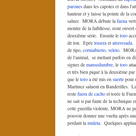
parones
dans les capotes et dans l'
hauteur et y laisse la pointe de la c
saluer. MORA débute la
faena
vert
montre de la faibllesse, reste ouvert
deuxième série. Ensuite le
toro
accu
de ton. Epée
trasera
et
atravesada
.
de tipo,
corniabierto
,
veleto
. MORA 
de l'animal, se mettant parfois en d
signes de
mansedumbre
, le
toro
atta
et très bien piqué à la deuxième par
que le
toro
a été mis en
suerte
pour u
Martinez saluent en Banderilles. L
reste
fuera de cacho
et torée le Fue
ne sait si par faute de la technique
cette guerilla violente, MORA ne perd
pouvoir donner une vuelta après une 
perdant la
muleta
. Quelques appla