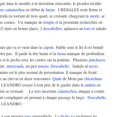
ué dans le morillo à la deuxième rencontre, le picador rectifie
oro
calamochea
en début de
faena
. URDIALES reste ferme et
rida en toréant de trois quart, se croisant, chargeant la
suerte
, se
 deux cornes. Un manque de
temple
et la proximité recherchée en
1/2 épée en bonne place, 2
descabellos
, aplausos au
toro
et saludo
r qui va et vient dans le
capote
. Faible sous le fer il est brindé
loi pas. Il garde la tête haute et la
faena
manque de profondeur.
 le pecho avec les cornes sur la poitrine. Plusieurs
pinchazos
aire,
atravesada
, un peu
trasera
.
Descabello
. Saludo al
tercio
.
into est le plus normal de présentation. Il manque de fixité.
e au cheval en deux rencontres.
Quite
de Mora par
chicuelinas
 LEANDRO essaye à tout prix de le garder dans la
muleta
en
fois se croisant. Le
toro
incertain
calamochea
, attaque à contre
rt compliquée en prenant à chaque passage le large.
Descabello
.
our LEANDRO.
e
à son premier
toro
enmorillado. Le
bicho
va enchainer les