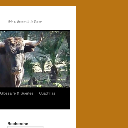
Voir et Ressentir le Toreo
Glossaire & Suertes
Cuadrillas
Recherche