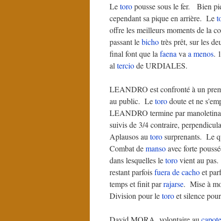
Le
toro
pousse sous le fer. Bien piq
cependant sa pique en arrière. Le
t
offre les meilleurs moments de la cor
passant le
bicho
très prêt, sur les
final font que la
faena
va
a menos
. 
al
tercio
de URDIALES.
LEANDRO est confronté à un premie
au public. Le
toro
doute et ne s'emp
LEANDRO termine par manoletinas et
suivis de 3/4 contraire, perpendicul
Aplausos au
toro
surprenants. Le qu
Combat de
manso
avec forte poussé
dans lesquelles le
toro
vient au pas.
restant parfois
fuera de cacho
et par
temps et finit par
rajarse
. Mise à mo
Division pour le
toro
et silence p
David MORA volontaire au
capot