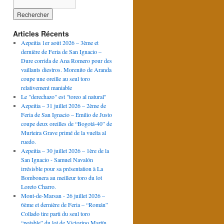
Articles Récents
Azpeitia 1er août 2026 – 3ème et
dernière de Feria de San Ignacio –
Dure corrida de Ana Romero pour des
vaillants diestros. Morenito de Aranda
coupe une oreille au seul toro
relativement maniable
Le "derechazo" est "toreo al natural"
Azpeitia – 31 juillet 2026 – 2ème de
Feria de San Ignacio – Emilio de Justo
coupe deux oreilles de “Bogotá-40” de
Murteira Grave primé de la vuelta al
ruedo.
Azpeitia – 30 juillet 2026 – 1ère de la
San Ignacio - Samuel Navalón
irrésisble pour sa présentation à La
Bombonera au meilleur toro du lot
Loreto Charro.
Mont-de-Marsan - 26 juillet 2026 –
6ème et dernière de Feria – “Román”
Collado tire parti du seul toro
“potable” du lot de Victorino Martín.