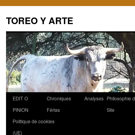
TOREO Y ARTE
Aller
EDIT O
Chroniques
Analyses
Philosophie 
au
PINION
Férias
Site
contenu
Politique de cookies
(UE)