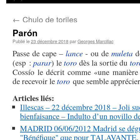
←
Chulo de toriles
Parón
Publié le
23 décembre 2018
par
Georges Marcillac
Passe de cape –
lance
- ou de
muleta
do
(esp :
parar
) le
toro
dès la sortie du
tor
Cossío le décrit comme «une manière o
de recevoir le
toro
que semble apprécier
Articles liés:
Illescas – 22 décembre 2018 – Joli suc
bienfaisance – Indulto d’un novillo
MADRID 06/06/2012 Madrid se déguis
"Bénéfique" que pour TALAVANTE.