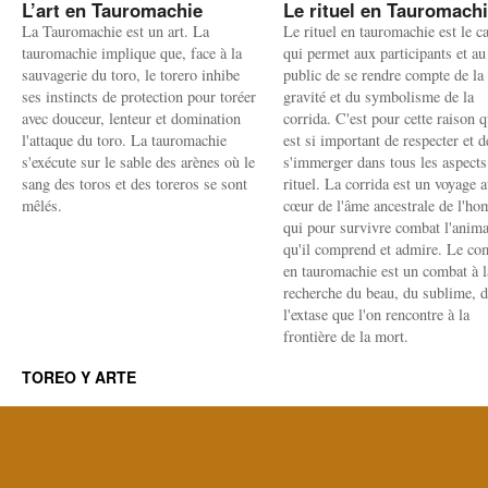
L’art en Tauromachie
Le rituel en Tauromach
La Tauromachie est un art. La
Le rituel en tauromachie est le c
tauromachie implique que, face à la
qui permet aux participants et au
sauvagerie du toro, le torero inhibe
public de se rendre compte de la
ses instincts de protection pour toréer
gravité et du symbolisme de la
avec douceur, lenteur et domination
corrida. C'est pour cette raison q
l'attaque du toro. La tauromachie
est si important de respecter et d
s'exécute sur le sable des arènes où le
s'immerger dans tous les aspects
sang des toros et des toreros se sont
rituel. La corrida est un voyage 
mêlés.
cœur de l'âme ancestrale de l'h
qui pour survivre combat l'anima
qu'il comprend et admire. Le co
en tauromachie est un combat à l
recherche du beau, du sublime, 
l'extase que l'on rencontre à la
frontière de la mort.
TOREO Y ARTE