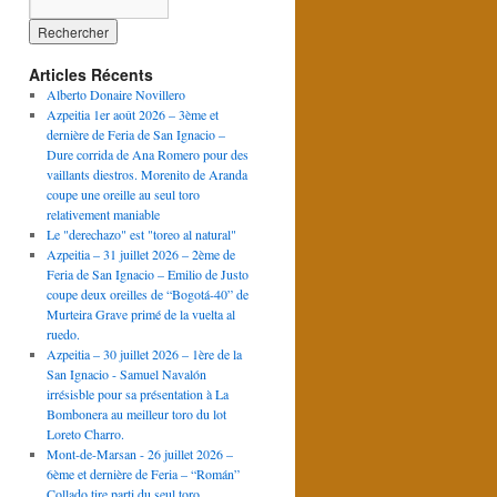
Articles Récents
Alberto Donaire Novillero
Azpeitia 1er août 2026 – 3ème et
dernière de Feria de San Ignacio –
Dure corrida de Ana Romero pour des
vaillants diestros. Morenito de Aranda
coupe une oreille au seul toro
relativement maniable
Le "derechazo" est "toreo al natural"
Azpeitia – 31 juillet 2026 – 2ème de
Feria de San Ignacio – Emilio de Justo
coupe deux oreilles de “Bogotá-40” de
Murteira Grave primé de la vuelta al
ruedo.
Azpeitia – 30 juillet 2026 – 1ère de la
San Ignacio - Samuel Navalón
irrésisble pour sa présentation à La
Bombonera au meilleur toro du lot
Loreto Charro.
Mont-de-Marsan - 26 juillet 2026 –
6ème et dernière de Feria – “Román”
Collado tire parti du seul toro