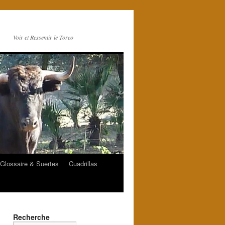
Voir et Ressentir le Toreo
Glossaire & Suertes
Cuadrillas
Recherche