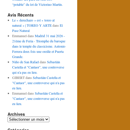
“potable” du lot de Victorino Martín.
Avis Récents
Le « derechazo » est « toreo al
natural » | TOREO Y ARTE
dans
El
Pase Natural
Emmanuel
dans
Madrid 31 mai 2026 -
21ème de Feria - Triomphe du baroque
dans le temple du classicisme. Antonio
Ferrera deux fois une oreille et Puerta
Grande.
Niño de San Rafael
dans
Sebastián
Castella et "Cantaor", une controverse
qui n'a pas eu lieu.
GIBERT
dans
Sebastián Castella et
"Cantaor", une controverse qui n'a pas
eu lieu.
Emmanuel
dans
Sebastián Castella et
"Cantaor", une controverse qui n'a pas
eu lieu.
Archives
Archives