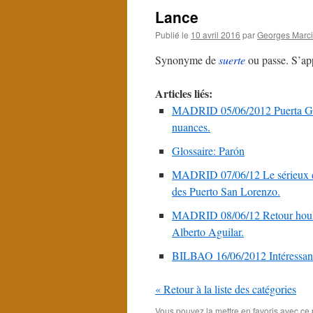
Lance
Publié le
10 avril 2016
par
Georges Marci
Synonyme de
suerte
ou passe. S’ap
Articles liés:
MADRID 05/06/2012 Puerta Gra
nuances.
Glossaire: Parón
MADRID 07/06/12 Le sérieux d
des Puerto San Lorenzo.
MADRID 08/06/12 Retour houleux
Alberto Aguilar.
BILBAO 16/06/2012 Intéressante
« Retour à la liste des catégories
Vous pouvez la mettre en favoris avec
ce 