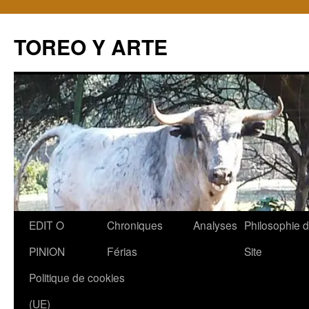
TOREO Y ARTE
Aller
EDIT O
Chroniques
Analyses
Philosophie 
au
PINION
Férias
Site
contenu
Politique de cookies
(UE)