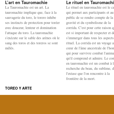
L’art en Tauromachie
Le rituel en Tauromach
La Tauromachie est un art. La
Le rituel en tauromachie est le c
tauromachie implique que, face à la
qui permet aux participants et au
sauvagerie du toro, le torero inhibe
public de se rendre compte de la
ses instincts de protection pour toréer
gravité et du symbolisme de la
avec douceur, lenteur et domination
corrida. C'est pour cette raison q
l'attaque du toro. La tauromachie
est si important de respecter et d
s'exécute sur le sable des arènes où le
s'immerger dans tous les aspects
sang des toros et des toreros se sont
rituel. La corrida est un voyage 
mêlés.
cœur de l'âme ancestrale de l'h
qui pour survivre combat l'anima
qu'il comprend et admire. Le co
en tauromachie est un combat à l
recherche du beau, du sublime, 
l'extase que l'on rencontre à la
frontière de la mort.
TOREO Y ARTE