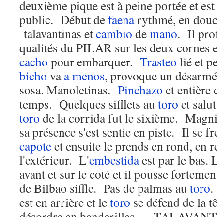
deuxième pique est à peine portée et es
public. Début de
faena
rythmé, en douce
talavantinas et
cambio
de
mano
. Il pro
qualités du PILAR sur les deux cornes 
cacho
pour embarquer.
Trasteo
lié et p
bicho
va
a menos
, provoque un désarmé,
sosa. Manoletinas.
Pinchazo
et entière 
temps. Quelques sifflets au
toro
et sal
toro
de la corrida fut le sixième. Magni
sa présence s'est sentie en piste. Il se f
capote
et ensuite le prends en rond, en r
l'extérieur. L'
embestida
est par le bas.
avant et sur le coté et il pousse fortemen
de Bilbao siffle. Pas de palmas au
toro
.
est en arrière et le
toro
se défend de la tê
désordre en banderilles. TALAVANTE 