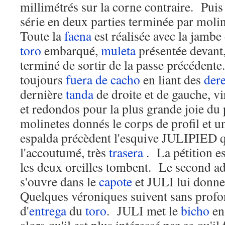
millimétrés sur la corne contraire. Puis
série en deux parties terminée par moli
Toute la
faena
est réalisée avec la jambe 
toro
embarqué,
muleta
présentée devant, 
terminé de sortir de la passe précédente
toujours
fuera de cacho
en liant des
der
dernière
tanda
de droite et de gauche, vi
et redondos pour la plus grande joie du
molinetes donnés le corps de profil et 
espalda précèdent l'esquive JULIPIED q
l'accoutumé, très
trasera
. La pétition est
les deux oreilles tombent. Le second a
s'ouvre dans le
capote
et JULI lui donne
Quelques véroniques suivent sans prof
d'
entrega
du
toro
. JULI met le
bicho
e