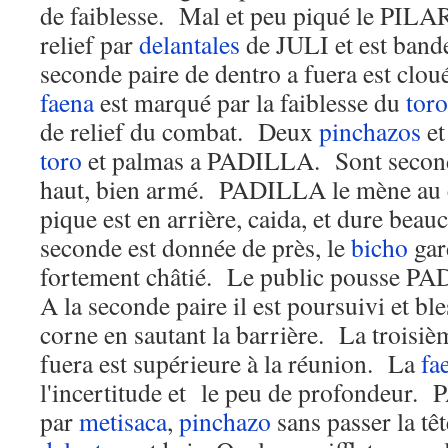
de faiblesse. Mal et peu piqué le PILA
relief par
delantales
de JULI et est band
seconde paire de dentro a fuera est clo
faena
est marqué par la faiblesse du
toro
de relief du combat. Deux
pinchazos
et
toro
et palmas a PADILLA. Sont second 
haut, bien armé. PADILLA le mène au 
pique est en arrière, caida, et dure bea
seconde est donnée de près, le
bicho
gard
fortement châtié. Le public pousse PA
A la seconde paire il est poursuivi et ble
corne en sautant la barrière. La troisiè
fuera est supérieure à la réunion. La
fa
l'incertitude et le peu de profondeur
par
metisaca
,
pinchazo
sans passer la têt