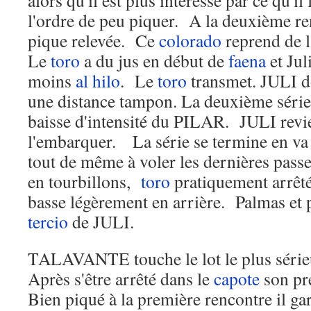
alors qu'il est plus intéressé par ce qu'il 
l'ordre de peu piquer. A la deuxième re
pique relevée. Ce
colorado
reprend de l
Le
toro
a du jus en début de
faena
et Jul
moins
al hilo
. Le
toro
transmet. JULI d
une distance tampon. La deuxième série
baisse d'intensité du PILAR. JULI revien
l'embarquer. La série se termine en va 
tout de même à voler les dernières pass
en tourbillons,
toro
pratiquement arrê
basse légèrement en arrière. Palmas et 
tercio
de JULI.
TALAVANTE touche le lot le plus séri
Après s'être arrêté dans le
capote
son pr
Bien piqué à la première rencontre il ga