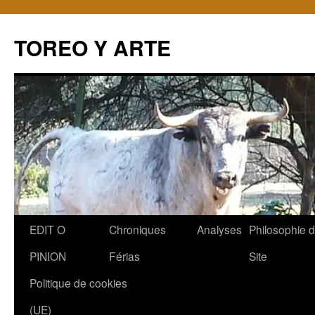
TOREO Y ARTE
Aller
EDIT O
Chroniques
Analyses
Philosophie 
au
PINION
Férias
Site
contenu
Politique de cookies
(UE)