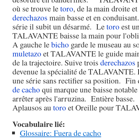
où se trouve le
toro
, de la main droite e
derechazos
main basse et en conduisant
série il subit un désarmé. Le
toro
est u
TALAVANTE baisse la main pour l'oblig
A gauche le
bicho
garde le museau au so
muletazo
et TALAVANTE le guide main 
de la trajectoire. Suive trois
derechazos
p
devenue la spécialité de TALAVANTE. 
une série sans rectifier sa position. Fin
de cacho
qui marque une baisse notable d'
arrêter après l'arruzina. Entière basse.
Aplausos au
toro
et Oreille pour TAL
Vocabulaire lié:
Glossaire: Fuera de cacho