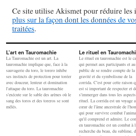
Ce site utilise Akismet pour réduire les 
plus sur la façon dont les données de v
traitées
.
L’art en Tauromachie
Le rituel en Tauromach
La Tauromachie est un art. La
Le rituel en tauromachie est le c
tauromachie implique que, face à la
qui permet aux participants et au
sauvagerie du toro, le torero inhibe
public de se rendre compte de la
ses instincts de protection pour toréer
gravité et du symbolisme de la
avec douceur, lenteur et domination
corrida. C'est pour cette raison q
l'attaque du toro. La tauromachie
est si important de respecter et d
s'exécute sur le sable des arènes où le
s'immerger dans tous les aspects
sang des toros et des toreros se sont
rituel. La corrida est un voyage 
mêlés.
cœur de l'âme ancestrale de l'h
qui pour survivre combat l'anima
qu'il comprend et admire. Le co
en tauromachie est un combat à l
recherche du beau, du sublime, 