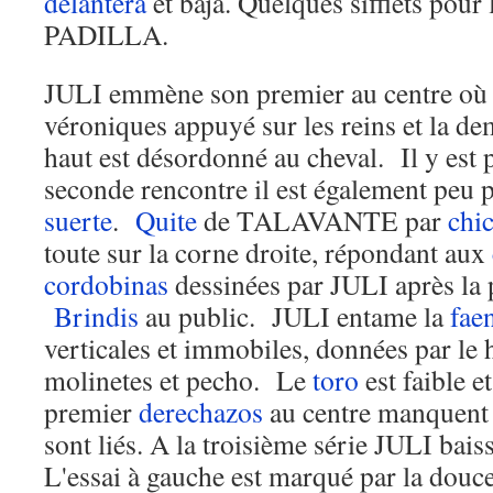
delantera
et baja. Quelques sifflets pour
PADILLA.
JULI emmène son premier au centre où i
véroniques appuyé sur les reins et la d
haut est désordonné au cheval. Il y est
seconde rencontre il est également peu 
suerte
.
Quite
de TALAVANTE par
chi
toute sur la corne droite, répondant aux
cordobinas
dessinées par JULI après la 
Brindis
au public. JULI entame la
fae
verticales et immobiles, données par le 
molinetes et pecho. Le
toro
est faible 
premier
derechazos
au centre manquent
sont liés. A la troisième série JULI bai
L'essai à gauche est marqué par la douce