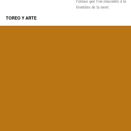
l'extase que l'on rencontre à la
frontière de la mort.
TOREO Y ARTE