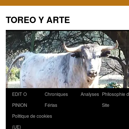
TOREO Y ARTE
Aller
EDIT O
Chroniques
Analyses
Philosophie 
au
PINION
Férias
Site
contenu
Politique de cookies
(UE)