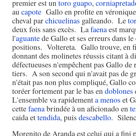
premier est un
toro
guapo
,
corniapretad
au
capote
Gallo en profite en véronique
cheval par
chicuelinas
galleando. Le
to
deux fois sans excès. La
faena
est marqu
l'
aguante
de Gallo et ses erreurs dans le
positions. Voltereta. Gallo trouve, en f
donnant des molinetes réussis citant à d
défectueuses n'empêchent pas Gallo de r
tiers. A son second qui n'avait pas de g
n'était pas non plus compliqué, Gallo co
toréer fortement par le bas en
doblones
L'ensemble va rapidement
a menos
et Ga
cette
faena
brindée à un aficionado en
t
caida et
tendida
, puis
descabello
. Silenc
Morenito de Aranda est celui qui a fini 