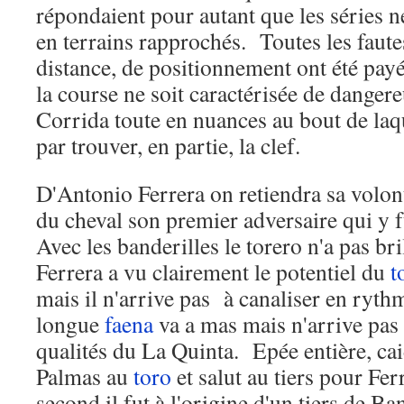
répondaient pour autant que les séries n
en terrains rapprochés. Toutes les faut
distance, de positionnement ont été pay
la course ne soit caractérisée de danger
Corrida toute en nuances au bout de laqu
par trouver, en partie, la clef.
D'Antonio Ferrera on retiendra sa volonté
du cheval son premier adversaire qui y f
Avec les banderilles le torero n'a pas br
Ferrera a vu clairement le potentiel du
t
mais il n'arrive pas à canaliser en ryth
longue
faena
va a mas mais n'arrive pas 
qualités du La Quinta. Epée entière, caid
Palmas au
toro
et salut au tiers pour F
second il fut à l'origine d'un tiers de B