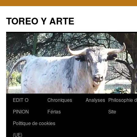
TOREO Y ARTE
Aller
EDIT O
Chroniques
Analyses
Philosophie 
au
PINION
Férias
Site
contenu
Politique de cookies
(UE)