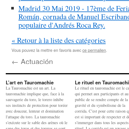
Madrid 30 Mai 2019 - 17ème de Feria
Román, cornada de Manuel Escribano
populaire d'Andrés Roca Rey.
« Retour à la liste des catégories
Vous pouvez la mettre en favoris avec
ce permalien
.
←
Actuación
L’art en Tauromachie
Le rituel en Tauromach
La Tauromachie est un art. La
Le rituel en tauromachie est le c
tauromachie implique que, face à la
qui permet aux participants et au
sauvagerie du toro, le torero inhibe
public de se rendre compte de la
ses instincts de protection pour toréer
gravité et du symbolisme de la
avec douceur, lenteur et domination
corrida. C'est pour cette raison q
l'attaque du toro. La tauromachie
est si important de respecter et d
s'exécute sur le sable des arènes où le
s'immerger dans tous les aspects
sang des toros et des toreros se sont
rituel. La corrida est un voyage 