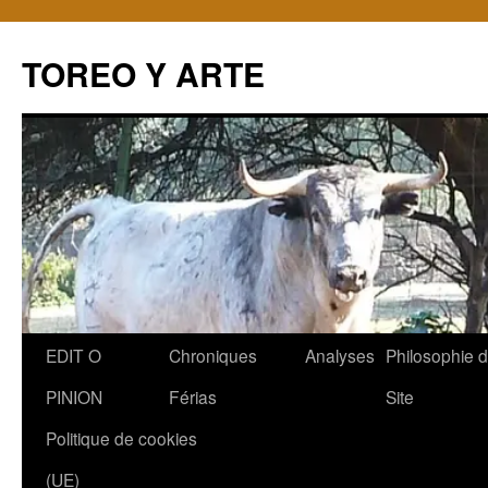
TOREO Y ARTE
Aller
EDIT O
Chroniques
Analyses
Philosophie 
au
PINION
Férias
Site
contenu
Politique de cookies
(UE)