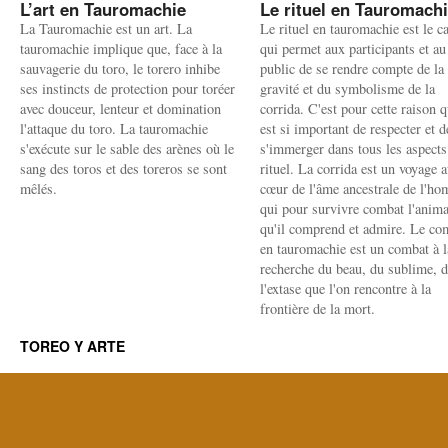
L’art en Tauromachie
Le rituel en Tauromach
La Tauromachie est un art. La
Le rituel en tauromachie est le c
tauromachie implique que, face à la
qui permet aux participants et au
sauvagerie du toro, le torero inhibe
public de se rendre compte de la
ses instincts de protection pour toréer
gravité et du symbolisme de la
avec douceur, lenteur et domination
corrida. C'est pour cette raison q
l'attaque du toro. La tauromachie
est si important de respecter et d
s'exécute sur le sable des arènes où le
s'immerger dans tous les aspects
sang des toros et des toreros se sont
rituel. La corrida est un voyage 
mêlés.
cœur de l'âme ancestrale de l'h
qui pour survivre combat l'anima
qu'il comprend et admire. Le co
en tauromachie est un combat à l
recherche du beau, du sublime, 
l'extase que l'on rencontre à la
frontière de la mort.
TOREO Y ARTE