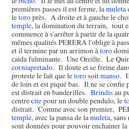
le
bicho
. Il le met au centre et lui donne
premières passes il est ferme, la
muleta
e
le
toro
près. A droite et à gauche le choi
temple
, la domination du terrain, tout 
commence à s'arrêter à partir de la quatr
mêmes qualités PERERA l'oblige à passe
et il termine par un arrimon à
toro
domin
caida fulminante. Une Oreille. Le Qui
corniapretado
. Il doute et se freine dan
proteste le fait que le
toro
soit
manso
. I
de loin et est piqué bas. Il ne se confie 
est distrait en banderilles.
Brindis
au p
centre
cite
pour un double pendulo, le
t
distrait. Comme avec son premier, PE
temple
, avec la pansa de la
muleta
, sans
sont données pour pouvoir enchainer la