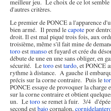
meilleur jeu. Le choix de ce lot semble
d'autres critères.
Le premier de PONCE a l'apparence d'un
bien armé. Il prend le
capote
por dentro
droit. Il est mal piqué trois fois, aux o
troisième, même s'il fait mine de dema
toro
est
manso
et fuyard et crée du déso
débute de une en une sans obliger, en ga
sécurité. Le
toro
est
tardo
, et PONCE ar
rythme à distance. A gauche il embarq
précis sur la corne contraire. Puis le
to
PONCE essaye de provoquer la charge en
sur la corne contraire et obtient quelqu
un. Le
toro
se remet à fuir. 3/4 d'épée
second est
bajo
cornalon,
cornidelanter