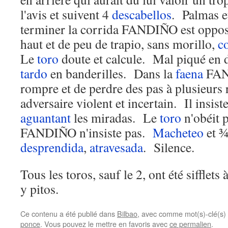
l'avis et suivent 4
descabellos
. Palmas e
terminer la corrida FANDIÑO est oppos
haut et de peu de trapio, sans morillo,
c
Le
toro
doute et calcule. Mal piqué en d
tardo
en banderilles. Dans la
faena
FAND
rompre et de perdre des pas à plusieurs r
adversaire violent et incertain. Il insist
aguantant
les miradas. Le
toro
n'obéit 
FANDIÑO n'insiste pas.
Macheteo
et ¾
desprendida
,
atravesada
. Silence.
Tous les toros, sauf le 2, ont été sifflets à
y pitos.
Ce contenu a été publié dans
Bilbao
, avec comme mot(s)-clé(s)
ponce
. Vous pouvez le mettre en favoris avec
ce permalien
.