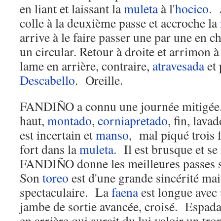
en liant et laissant la
muleta
à l'
hocico
. 
colle à la deuxième passe et accroche la
arrive à le faire passer une par une en 
un circular. Retour à droite et arrimon 
lame en arrière, contraire,
atravesada
et 
Descabello
. Oreille.
FANDIÑO a connu une journée mitigée.
haut,
montado
,
corniapretado
, fin, lava
est incertain et
manso
, mal piqué trois
fort dans la
muleta
. Il est brusque et s
FANDIÑO donne les meilleures passes s
Son
toreo
est d'une grande sincérité mai
spectaculaire. La
faena
est longue avec 
jambe de sortie avancée, croisé. Espada
en arrière qui aurait du lui valoir un t