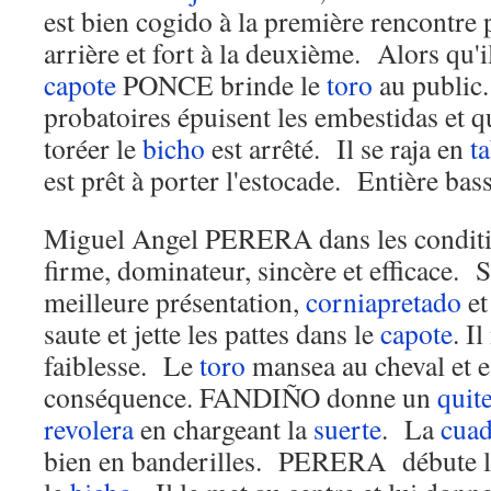
est bien cogido à la première rencontre
arrière et fort à la deuxième. Alors qu'i
capote
PONCE brinde le
toro
au public.
probatoires épuisent les embestidas e
toréer le
bicho
est arrêté. Il se raja en
t
est prêt à porter l'estocade. Entière ba
Miguel Angel PERERA dans les conditio
firme, dominateur, sincère et efficace. 
meilleure présentation,
corniapretado
et
saute et jette les pattes dans le
capote
. I
faiblesse. Le
toro
mansea au cheval et e
conséquence. FANDIÑO donne un
quit
revolera
en chargeant la
suerte
. La
cuad
bien en banderilles. PERERA débute 