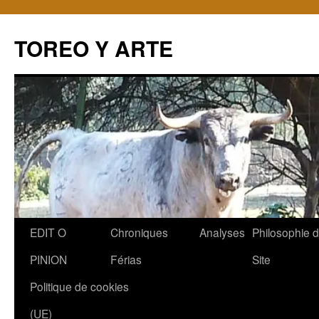
TOREO Y ARTE
Aller
EDIT O
Chroniques
Analyses
Philosophie 
au
PINION
Férias
Site
contenu
Politique de cookies
(UE)