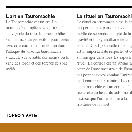
L’art en Tauromachie
Le rituel en Tauromach
La Tauromachie est un art. La
Le rituel en tauromachie est le c
tauromachie implique que, face à la
qui permet aux participants et au
sauvagerie du toro, le torero inhibe
public de se rendre compte de la
ses instincts de protection pour toréer
gravité et du symbolisme de la
avec douceur, lenteur et domination
corrida. C'est pour cette raison q
l'attaque du toro. La tauromachie
est si important de respecter et d
s'exécute sur le sable des arènes où le
s'immerger dans tous les aspects
sang des toros et des toreros se sont
rituel. La corrida est un voyage 
mêlés.
cœur de l'âme ancestrale de l'h
qui pour survivre combat l'anima
qu'il comprend et admire. Le co
en tauromachie est un combat à l
recherche du beau, du sublime, 
l'extase que l'on rencontre à la
frontière de la mort.
TOREO Y ARTE