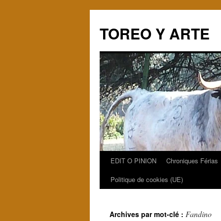
TOREO Y ARTE
EDIT O PINION
Chroniques Férias
Aller
Politique de cookies (UE)
au
contenu
Fandino
Archives par mot-clé :