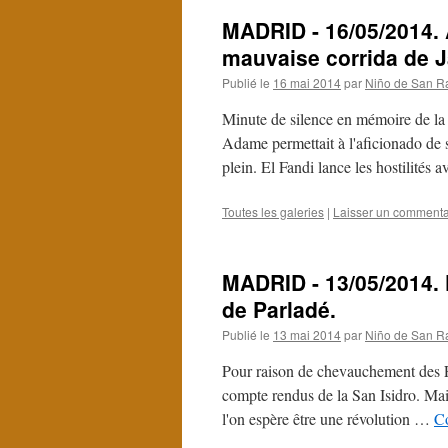
MADRID - 16/05/2014. 
mauvaise corrida de J
Publié le
16 mai 2014
par
Niño de San R
Minute de silence en mémoire de la
Adame permettait à l'aficionado de s
plein. El Fandi lance les hostilités
Toutes les galeries
|
Laisser un commenta
MADRID - 13/05/2014. 
de Parladé.
Publié le
13 mai 2014
par
Niño de San R
Pour raison de chevauchement des Fe
compte rendus de la San Isidro. Ma
l'on espère être une révolution …
Co