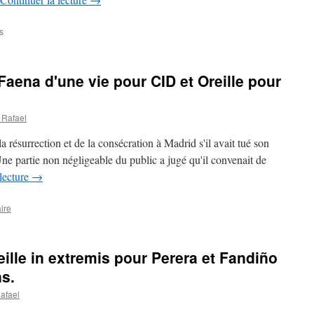
sur
s
MADRID
–
06/10/2013
aena d'une vie pour CID et Oreille pour
Ferrera
controverse
et
 Rafael
oreille.
Mansada
la résurrection et de la consécration à Madrid s'il avait tué son
d'Adolfo
Martin.
Une partie non négligeable du public a jugé qu'il convenait de
 lecture
→
ire
ille in extremis pour Perera et Fandiño
ns.
afael