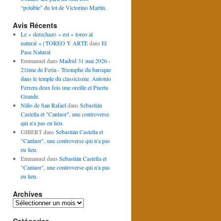
“potable” du lot de Victorino Martín.
Avis Récents
Le « derechazo » est « toreo al
natural » | TOREO Y ARTE
dans
El
Pase Natural
Emmanuel
dans
Madrid 31 mai 2026 -
21ème de Feria - Triomphe du baroque
dans le temple du classicisme. Antonio
Ferrera deux fois une oreille et Puerta
Grande.
Niño de San Rafael
dans
Sebastián
Castella et "Cantaor", une controverse
qui n'a pas eu lieu.
GIBERT
dans
Sebastián Castella et
"Cantaor", une controverse qui n'a pas
eu lieu.
Emmanuel
dans
Sebastián Castella et
"Cantaor", une controverse qui n'a pas
eu lieu.
Archives
Archives