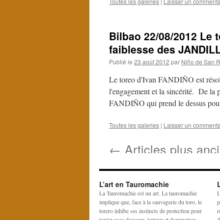
Toutes les galeries
|
Laisser un commenta
Bilbao 22/08/2012 Le 
faiblesse des JANDIL
Publié le
23 août 2012
par
Niño de San R
Le toreo d'Ivan FANDIÑO est résolum
l'engagement et la sincérité. De la 
FANDIÑO qui prend le dessus po
Toutes les galeries
|
Laisser un commenta
←
Articles plus anc
L’art en Tauromachie
La Tauromachie est un art. La tauromachie
L
implique que, face à la sauvagerie du toro, le
p
torero inhibe ses instincts de protection pour
r
toréer avec douceur, lenteur et domination
d