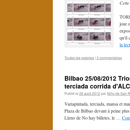
Cette
TORE
jour o
expos
qu'il
la le
Toutes les galeries
|
2 commentaires
Bilbao 25/08/2012 Tr
terciada corrida d'
Publié le
26 août 2012
par
Niño de San R
Variapintada, terciada, mansa et ma
Plaza de Bilbao devant à peine plus 
Lleno de No hay billetes, le …
Cont