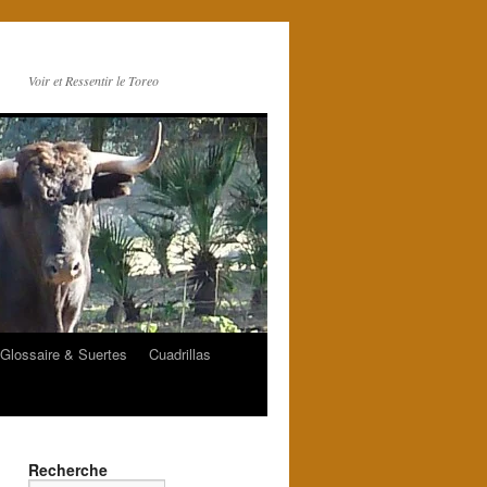
Voir et Ressentir le Toreo
Glossaire & Suertes
Cuadrillas
Recherche