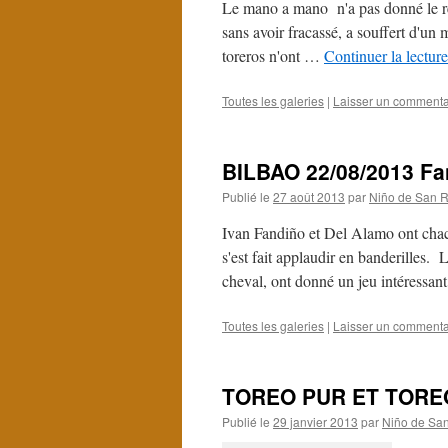
Le mano a mano n'a pas donné le rés
sans avoir fracassé, a souffert d'un
toreros n'ont …
Continuer la lectur
Toutes les galeries
|
Laisser un commenta
BILBAO 22/08/2013 Fan
Publié le
27 août 2013
par
Niño de San R
Ivan Fandiño et Del Alamo ont chac
s'est fait applaudir en banderilles. L
cheval, ont donné un jeu intéressa
Toutes les galeries
|
Laisser un commenta
TOREO PUR ET TOR
Publié le
29 janvier 2013
par
Niño de San