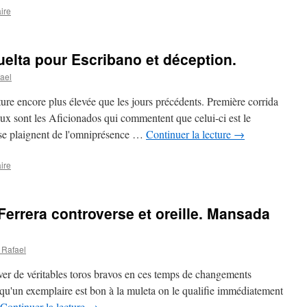
ire
elta pour Escribano et déception.
ael
ure encore plus élevée que les jours précédents. Première corrida
ux sont les Aficionados qui commentent que celui-ci est le
s se plaignent de l'omniprésence …
Continuer la lecture
→
ire
errera controverse et oreille. Mansada
 Rafael
uver de véritables toros bravos en ces temps de changements
squ'un exemplaire est bon à la muleta on le qualifie immédiatement
Continuer la lecture
→