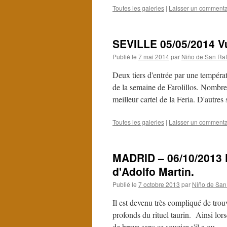
Toutes les galeries
|
Laisser un commenta
SEVILLE 05/05/2014 Vu
Publié le
7 mai 2014
par
Niño de San Raf
Deux tiers d'entrée par une températ
de la semaine de Farolillos. Nombre
meilleur cartel de la Feria. D'autre
Toutes les galeries
|
Laisser un commenta
MADRID – 06/10/2013 F
d'Adolfo Martin.
Publié le
7 octobre 2013
par
Niño de San
Il est devenu très compliqué de tro
profonds du rituel taurin. Ainsi lor
de brave sans se soucier s'il a ou …