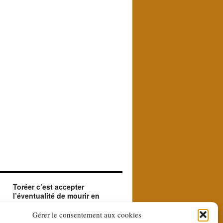
Toréer c’est accepter
l’éventualité de mourir en
créant le beau.
ue
Le matador accepte en toréant l'éventualité de
Gérer le consentement aux cookies
sa mort. Il le fait car il est à la recherche du