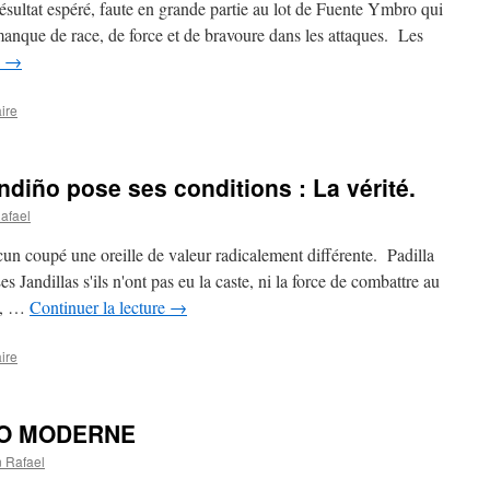
ultat espéré, faute en grande partie au lot de Fuente Ymbro qui
 manque de race, de force et de bravoure dans les attaques. Les
e
→
ire
diño pose ses conditions : La vérité.
afael
un coupé une oreille de valeur radicalement différente. Padilla
es Jandillas s'ils n'ont pas eu la caste, ni la force de combattre au
nt, …
Continuer la lecture
→
ire
EO MODERNE
 Rafael