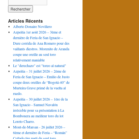
Articles Récents
Alberto Donaire Novillero
Azpeitia 1er août 2026 – 3ème et
dernière de Feria de San Ignacio –
Dure corrida de Ana Romero pour des
vaillants diestros. Morenito de Aranda
coupe une oreille au seul toro
relativement maniable
Le "derechazo" est "toreo al natural"
Azpeitia – 31 juillet 2026 – 2ème de
Feria de San Ignacio – Emilio de Justo
coupe deux oreilles de “Bogotá-40” de
Murteira Grave primé de la vuelta al
ruedo.
Azpeitia – 30 juillet 2026 – 1ère de la
San Ignacio - Samuel Navalón
irrésisble pour sa présentation à La
Bombonera au meilleur toro du lot
Loreto Charro.
Mont-de-Marsan - 26 juillet 2026 –
6ème et dernière de Feria – “Román”
Collado tire parti du seul toro