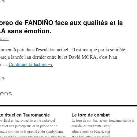
ire
toreo de FANDIÑO face aux qualités et la
LA sans émotion.
afael
ent à part dans l'escalafon actuel. Il est marqué par la sobriété,
pareja lancée l'an dernier entre lui et David MORA, c'est Ivan
ur …
Continuer la lecture
→
ire
iens
Le rituel en Tauromachie
Le toro de combat
e rituel en tauromachie est le cadre qui
Le toro de combat, acteur fondamental de la
ermet aux participants et au public de se
corrida, est un animal admiré et craint. Il est
endre compte de la gravité et du symbolisme
admiré pour sa beauté, son harmonie physiq
e la corrida. C'est pour cette raison qu'il est si
et sa bravoure. Il est craint pour sa