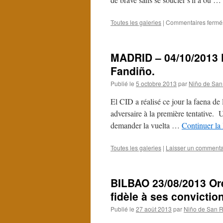
Toutes les galeries
|
Commentaires fermé
MADRID – 04/10/2013 F
Fandiño.
Publié le
5 octobre 2013
par
Niño de San
El CID a réalisé ce jour la faena de 
adversaire à la première tentative. 
demander la vuelta …
Continuer la
Toutes les galeries
|
Laisser un commenta
BILBAO 23/08/2013 Ore
fidèle à ses convictio
Publié le
27 août 2013
par
Niño de San R