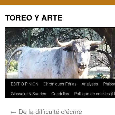
TOREO Y ARTE
Aller
EDIT O PINION
Chroniques Férias
Analyses
Philos
au
Glossaire & Suertes
Cuadrillas
Politique de cookies (
contenu
←
De la difficulté d'écrire