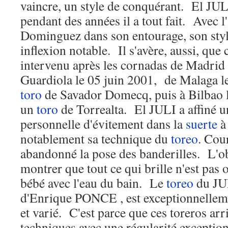
vaincre, un style de conquérant. El JULI 
pendant des années il a tout fait. Avec 
Dominguez dans son entourage, son sty
inflexion notable. Il s'avère, aussi, que
intervenu après les cornadas de Madrid
Guardiola le 05 juin 2001, de Malaga l
toro
de Savador Domecq, puis à Bilbao l
un
toro
de Torrealta. El JULI a affiné u
personnelle d'évitement dans la
suerte
à 
notablement sa technique du
toreo
. Cou
abandonné la pose des banderilles. L'obj
montrer que tout ce qui brille n'est pas o
bébé avec l'eau du bain. Le
toreo
du JU
d'Enrique PONCE , est exceptionnellem
et varié. C'est parce que ces toreros arr
techniques avec une régularité exceptionn