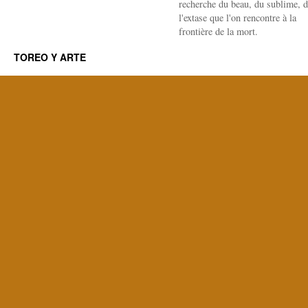
recherche du beau, du sublime, 
l'extase que l'on rencontre à la
frontière de la mort.
TOREO Y ARTE