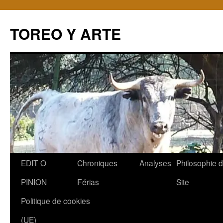
TOREO Y ARTE
Aller
EDIT O
Chroniques
Analyses
Philosophie 
au
PINION
Férias
Site
contenu
Politique de cookies
(UE)