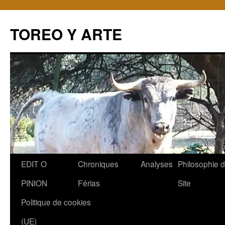
TOREO Y ARTE
Aller
EDIT O
Chroniques
Analyses
Philosophie 
au
PINION
Férias
Site
contenu
Politique de cookies
(UE)